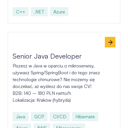
C++
.NET
Azure
Senior Java Developer
Piszesz w Java w oparciu o mikroserwisy,
używasz Spring/SpringBoot i do tego znasz
technologie chmurowe? Nie możemy się
doczekać, aż wyślesz do nas swoje CV!
B2B: 140 – 180 PLN netto/h
Lokalizacja: Kraków (hybryda)
Java
GCP
CI/CD
Hibernate
Azure
AWS
Mikroserwisy