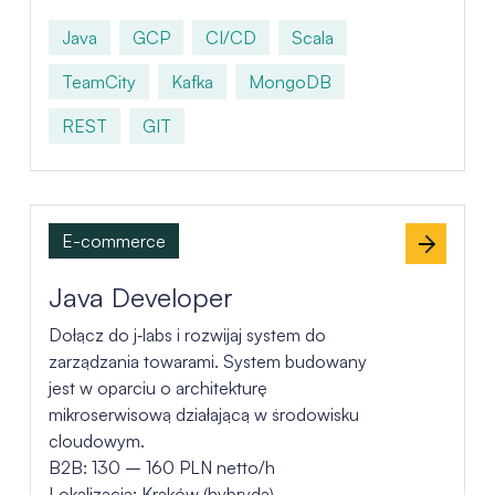
Java
GCP
CI/CD
Scala
TeamCity
Kafka
MongoDB
REST
GIT
E-commerce
Java Developer
Dołącz do j‑labs i rozwijaj system do
zarządzania towarami. System budowany
jest w oparciu o architekturę
mikroserwisową działającą w środowisku
cloudowym.
B2B: 130 – 160 PLN netto/h
Lokalizacja: Kraków (hybryda)