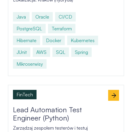
Java
Oracle
CI/CD
PostgreSQL
Terraform
Hibernate
Docker
Kubernetes
JUnit
AWS
SQL
Spring
Mikroserwisy
FinTech
Lead Automation Test
Engineer (Python)
Zarządzaj zespołem testerów i testuj