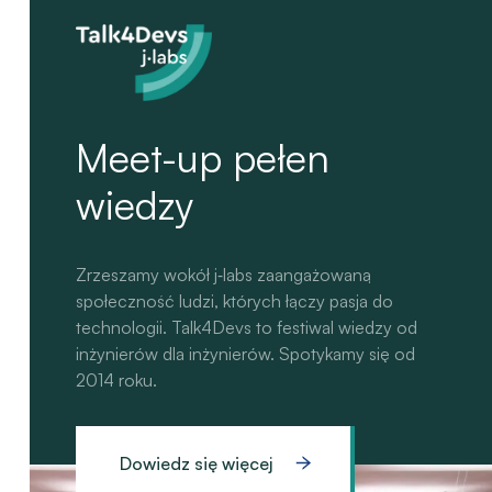
Meet-up pełen
wiedzy
Zrzeszamy wokół j‑labs zaangażowaną
społeczność ludzi, których łączy pasja do
technologii. Talk4Devs to festiwal wiedzy od
inżynierów dla inżynierów. Spotykamy się od
2014 roku.
Dowiedz się więcej