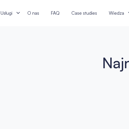
rzewaga architektoniczna? - j‑labs software specialists
Usługi
O nas
FAQ
Case studies
Wiedza
Naj