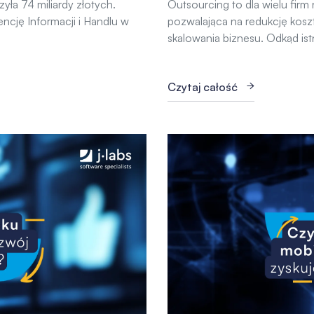
ła 74 miliardy złotych.
Outsourcing to dla wielu firm
cję Informacji i Handlu w
pozwalająca na redukcję kos
skalowania biznesu. Odkąd istn
Czytaj całość