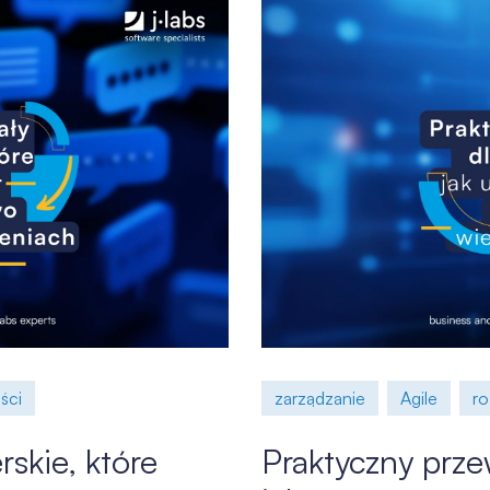
ści
zarządzanie
Agile
ro
skie, które
Praktyczny prze