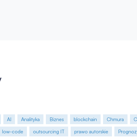
y
AI
Analityka
Biznes
blockchain
Chmura
C
low-code
outsourcing IT
prawo autorskie
Prognoz