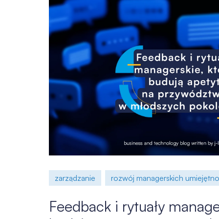
zarządzanie
rozwój managerskich umiejętno
Feedback i rytuały manager