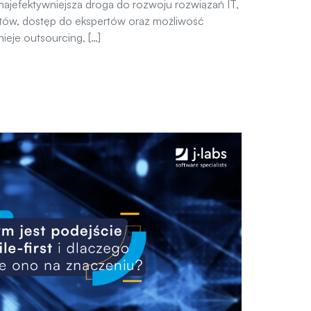
 najefektywniejsza droga do rozwoju rozwiązań IT,
ztów, dostęp do ekspertów oraz możliwość
ieje outsourcing, […]