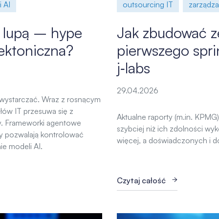
 AI
outsourcing IT
zarządza
 lupą – hype
Jak zbudować ze
tektoniczna?
pierwszego spr
j‑labs
29.04.2026
 wystarczać. Wraz z rosnącym
w IT przesuwa się z
Aktualne raporty (m.in. KPMG)
ry. Frameworki agentowe
szybciej niż ich zdolności wy
dy pozwalają kontrolować
więcej, a doświadczonych i d
ie modeli AI.
Czytaj całość