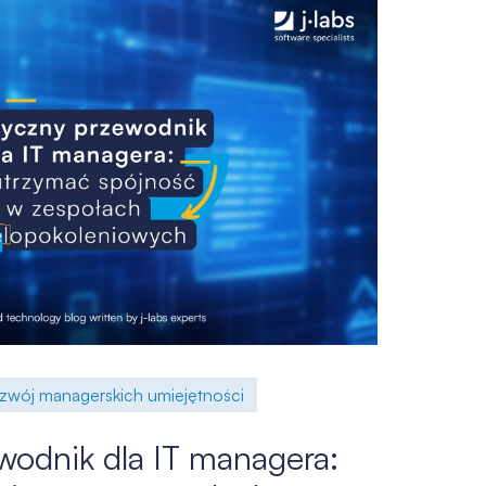
zwój managerskich umiejętności
wodnik dla IT managera: