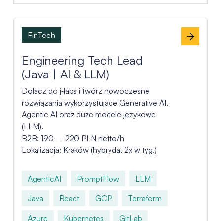
FinTech
Engineering Tech Lead
(Java | AI & LLM)
Dołącz do j‑labs i twórz nowoczesne
rozwiązania wykorzystujące Generative AI,
Agentic AI oraz duże modele językowe
(LLM).
B2B: 190 – 220 PLN netto/h
Lokalizacja: Kraków (hybryda, 2x w tyg.)
AgenticAI
PromptFlow
LLM
Java
React
GCP
Terraform
Azure
Kubernetes
GitLab