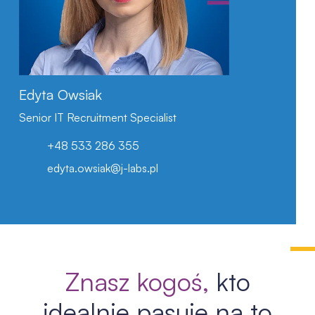
LinkedIn
Edyta Owsiak
Senior IT Recruitment Specialist
+48 533 286 355
edyta.owsiak@j-labs.pl
Znasz kogoś,
kto
idealnie pasuje na to