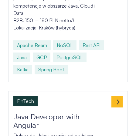
kompetencje w obszarze Java, Cloud i
Data.
B2B: 150 – 180 PLN netto/h
Lokalizacja: Kraków (hybryda)
Apache Beam
NoSQL
Rest API
Java
GCP
PostgreSQL
Kafka
Spring Boot
FinTech
Java Developer with
Angular
Dołącz do j‑labs i rozwijaj od podstaw