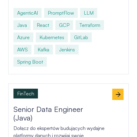
AgenticAI
PromptFlow
LLM
Java
React
GCP
Terraform
Azure
Kubernetes
GitLab
AWS
Kafka
Jenkins
Spring Boot
FinTech
Senior Data Engineer
(Java)
Dołącz do ekspertów budujących wydajne
platformy danych i rozwijaj swoje