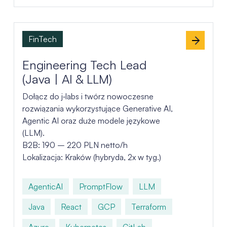
FinTech
Engineering Tech Lead
(Java | AI & LLM)
Dołącz do j‑labs i twórz nowoczesne
rozwiązania wykorzystujące Generative AI,
Agentic AI oraz duże modele językowe
(LLM).
B2B: 190 – 220 PLN netto/h
Lokalizacja: Kraków (hybryda, 2x w tyg.)
AgenticAI
PromptFlow
LLM
Java
React
GCP
Terraform
Azure
Kubernetes
GitLab