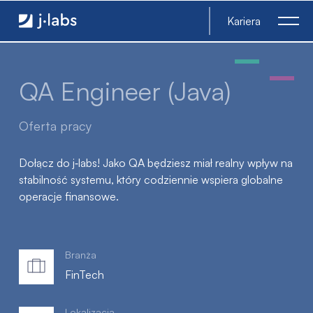
QA Engineer (Java) - j‑labs software specialists
Kariera
QA Engineer (Java)
Oferta pracy
Dołącz do j‑labs! Jako QA będziesz miał realny wpływ na
stabilność systemu, który codziennie wspiera globalne
operacje finansowe.
Branża
FinTech
Lokalizacja