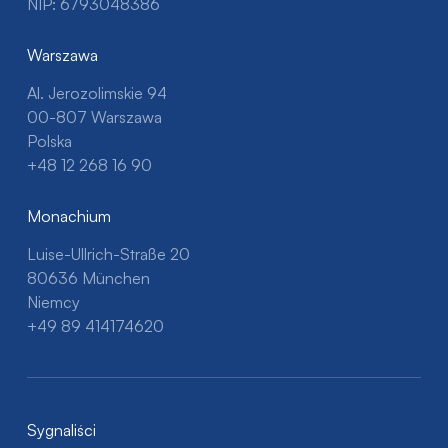
NIP: 6793048386
Warszawa
Al. Jerozolimskie 94
00-807 Warszawa
Polska
+48 12 268 16 90
Monachium
Luise-Ullrich-Straße 20
80636 München
Niemcy
+49 89 414174620
Sygnaliści