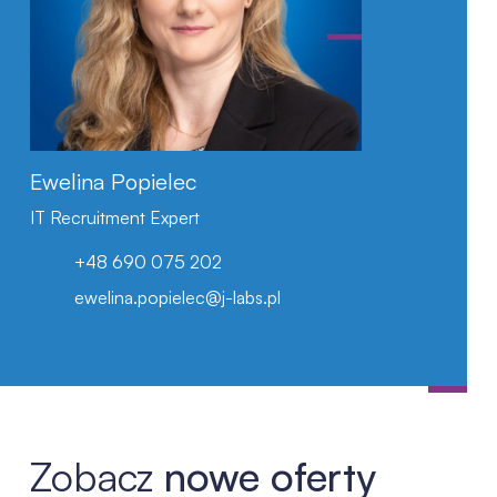
LinkedIn
Ewelina Popielec
IT Recruitment Expert
+48 690 075 202
ewelina.popielec@j-labs.pl
Zobacz
nowe oferty