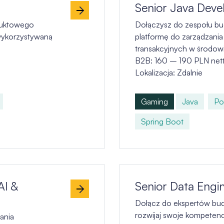
Senior Java Deve
duktowego
Dołączysz do zespołu b
wykorzystywaną
platformę do zarządzania
transakcyjnych w środowis
B2B: 160 – 190 PLN net
Lokalizacja: Zdalnie
Gaming
Java
Po
Spring Boot
AI &
Senior Data Engin
Dołącz do ekspertów bud
rozwijaj swoje kompetenc
ania