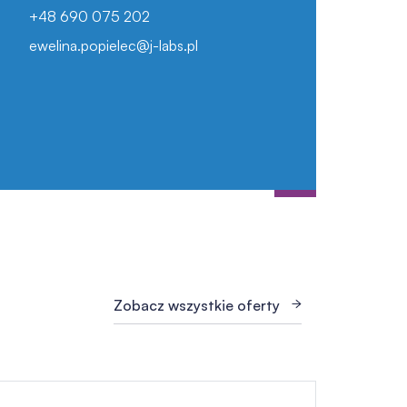
+48 690 075 202
ewelina.popielec@j-labs.pl
Zobacz wszystkie oferty