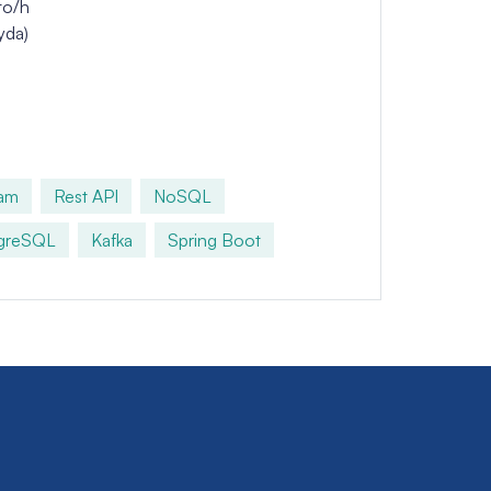
to/h
yda)
am
Rest API
NoSQL
greSQL
Kafka
Spring Boot