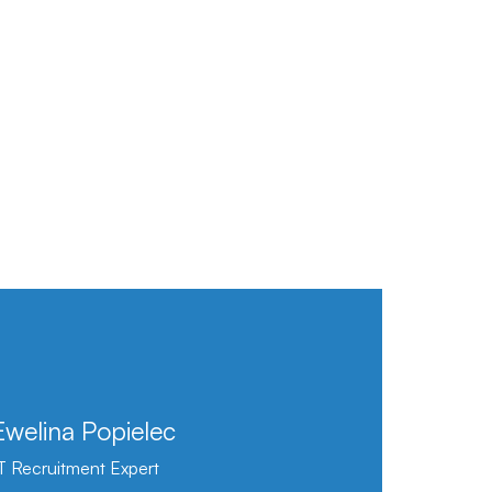
Ewelina Popielec
T Recruitment Expert