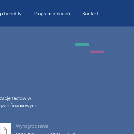
i benefity
Program poleceń
Kontakt
yzację testów w
ązań finansowych.
Wynagrodzenie