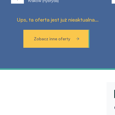
Kraków (hybryda)
Ups, ta oferta jest już nieaktualna...
Zobacz inne oferty