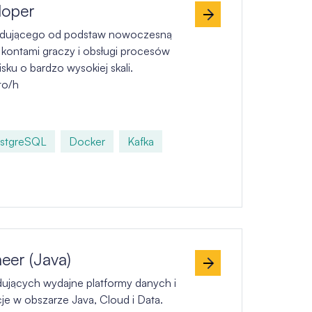
loper
udującego od podstaw nowoczesną
 kontami graczy i obsługi procesów
ku o bardzo wysokiej skali.
to/h
stgreSQL
Docker
Kafka
eer (Java)
ujących wydajne platformy danych i
je w obszarze Java, Cloud i Data.