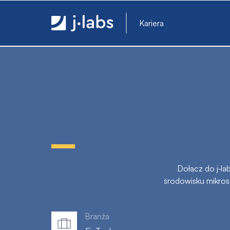
QA Engineer (Java) - j‑labs software specialists
Kariera
Dołącz do j‑la
środowisku mikro
Branża