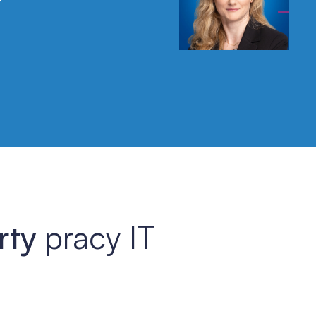
T
LinkedIn
rty
pracy IT