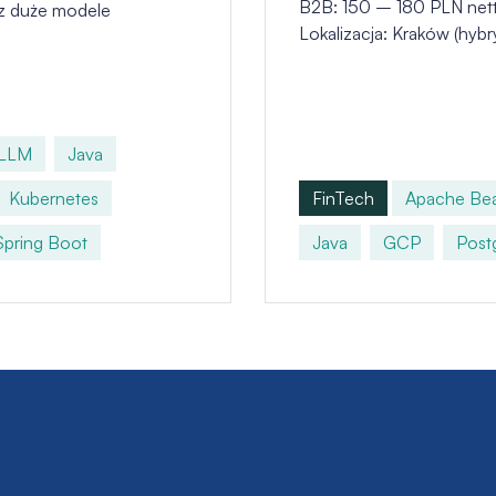
B2B: 150 – 180 PLN net
az duże modele
Lokalizacja: Kraków (hybr
LLM
Java
Kubernetes
FinTech
Apache Be
Spring Boot
Java
GCP
Post