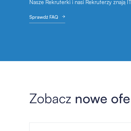
Nasze Rekruterki i nasi Rekruterzy znają I
Sprawdź FAQ
Zobacz
nowe ofe
Lista ofert pracy