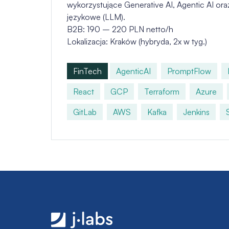
wykorzystujące Generative AI, Agentic AI or
językowe (LLM).
B2B: 190 – 220 PLN netto/h
Lokalizacja: Kraków (hybryda, 2x w tyg.)
FinTech
AgenticAI
PromptFlow
React
GCP
Terraform
Azure
GitLab
AWS
Kafka
Jenkins