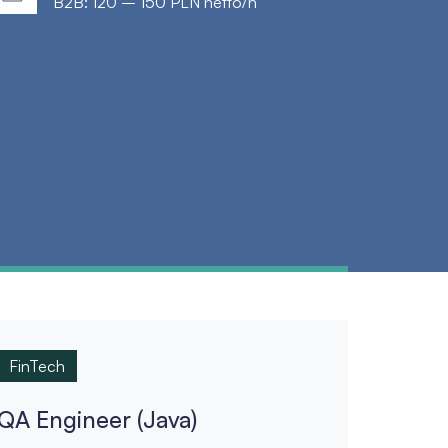
B2B: 120 – 150 PLN netto/h
FinTech
QA Engineer (Java)