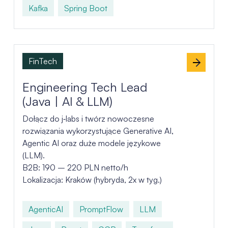
Kafka
Spring Boot
FinTech
Engineering Tech Lead
(Java | AI & LLM)
Dołącz do j‑labs i twórz nowoczesne
rozwiązania wykorzystujące Generative AI,
Agentic AI oraz duże modele językowe
(LLM).
B2B: 190 – 220 PLN netto/h
Lokalizacja: Kraków (hybryda, 2x w tyg.)
AgenticAI
PromptFlow
LLM