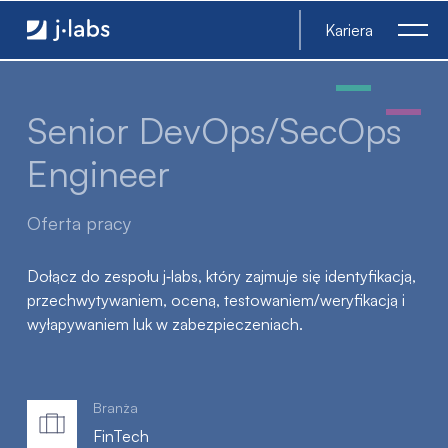
Senior DevOps/SecOps Engineer - j‑labs software specialist
Kariera
Senior DevOps/SecOps
Engineer
Oferta pracy
Dołącz do zespołu j‑labs, który zajmuje się identyfikacją,
przechwytywaniem, oceną, testowaniem/weryfikacją i
wyłapywaniem luk w zabezpieczeniach.
Branża
FinTech