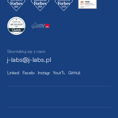
Skontaktuj się z nami
j-labs@j-labs.pl
LinkedIn
Facebook
Instagram
YoutTube
GitHub