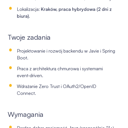
Lokalizacja:
Kraków, praca hybrydowa (2 dni z
biura)
.
Twoje zadania
Projektowanie i rozwój backendu w Javie i Spring
Boot.
Praca z architekturą chmurową i systemami
event‑driven.
Wdrażanie Zero Trust i OAuth2/OpenID
Connect.
Wymagania
Bardzo dobra znajomość
Java
(szczególnie 21+),