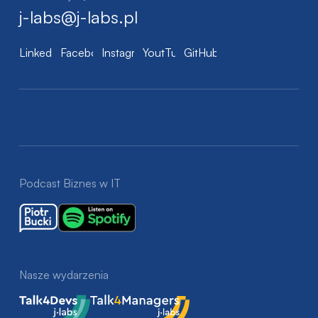
j-labs@j-labs.pl
LinkedIn
Facebook
Instagram
YoutTube
GitHub
Podcast Biznes w IT
Nasze wydarzenia
Talk4Devs
Talk4Managers