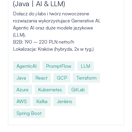
(Java | AI & LLM)
Dołącz do j‑labs i twórz nowoczesne
rozwiązania wykorzystujące Generative AI,
Agentic AI oraz duże modele językowe
(LLM).
B2B: 190 – 220 PLN netto/h
Lokalizacja: Kraków (hybryda, 2x w tyg.)
AgenticAI
PromptFlow
LLM
Java
React
GCP
Terraform
Azure
Kubernetes
GitLab
AWS
Kafka
Jenkins
Spring Boot