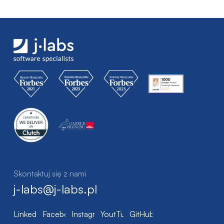
Skontaktuj się z nami
j-labs@j-labs.pl
LinkedIn
Facebook
Instagram
YoutTube
GitHub