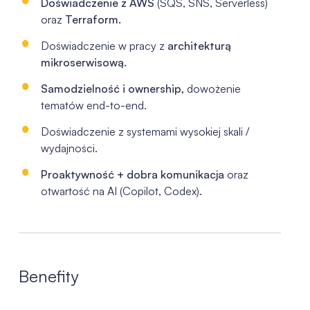
Doświadczenie z AWS
(SQS, SNS,
Serverless
)
oraz
Terraform.
Doświadczenie w pracy z
architekturą
mikroserwisową.
Samodzielność i
ownership
,
dowożenie
tematów end-to-end.
Doświadczenie z systemami wysokiej skali /
wydajności.
Proaktywność
+ dobra komunikacja
oraz
otwartość na AI (
Copilot
,
Codex
).
Benefity