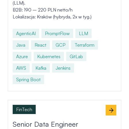
(LLM).
B2B: 190 – 220 PLN netto/h
Lokalizacja: Kraków (hybryda, 2x w tyg.)
AgenticAI
PromptFlow
LLM
Java
React
GCP
Terraform
Azure
Kubernetes
GitLab
AWS
Kafka
Jenkins
Spring Boot
FinTech
Senior Data Engineer