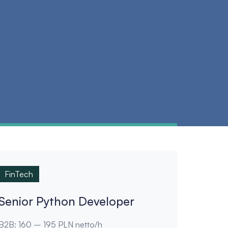
FinTech
Senior Python Developer
B2B: 160 – 195 PLN netto/h