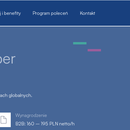
i benefity
Program poleceń
Kontakt
per
kach globalnych.
Wynagrodzenie
B2B: 160 – 195 PLN netto/h