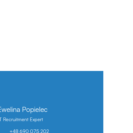
Ewelina Popielec
T Recruitment Expert
+48 690 075 202