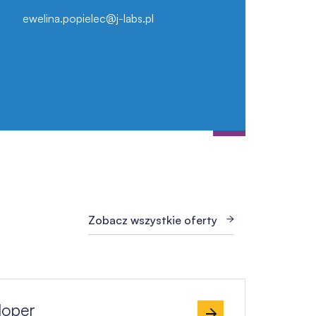
ewelina.popielec@j-labs.pl
Zobacz wszystkie oferty
loper