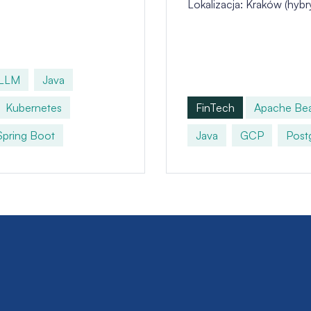
Lokalizacja: Kraków (hybr
LLM
Java
Kubernetes
FinTech
Apache Be
Spring Boot
Java
GCP
Post