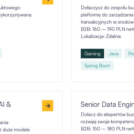
duktowego
Dołączysz do zespołu b
wykorzystywaną
platformę do zarządzania
transakcyjnych w środowis
B2B: 160 – 190 PLN net
Lokalizacja: Zdalnie
Gaming
Java
Po
Spring Boot
AI &
Senior Data Engin
Dołącz do ekspertów bud
rozwijaj swoje kompetenc
ania
B2B: 150 – 180 PLN net
az duże modele