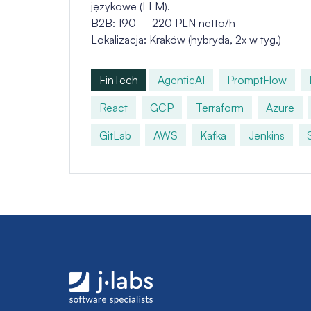
językowe (LLM).
B2B: 190 – 220 PLN netto/h
Lokalizacja: Kraków (hybryda, 2x w tyg.)
FinTech
AgenticAI
PromptFlow
React
GCP
Terraform
Azure
GitLab
AWS
Kafka
Jenkins