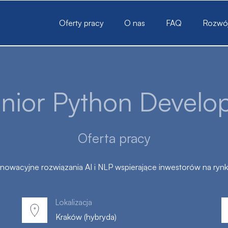
sts
Oferty pracy
O nas
FAQ
Rozwój 
nior Python Develo
Oferta pracy
innowacyjne rozwiązania AI i NLP wspierające inwestorów na ryn
Lokalizacja
Kraków (hybryda)