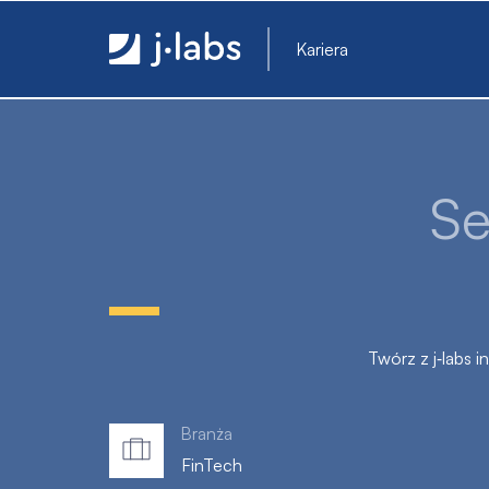
Senior Python Developer - j‑labs software speciali
Kariera
Se
Twórz z j‑labs 
Branża
FinTech