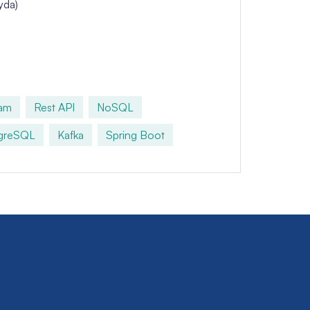
yda)
am
Rest API
NoSQL
greSQL
Kafka
Spring Boot