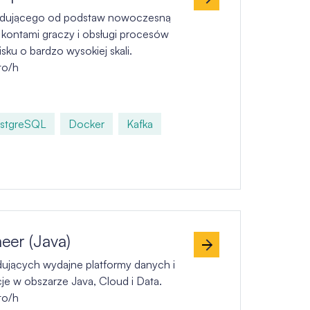
udującego od podstaw nowoczesną
 kontami graczy i obsługi procesów
ku o bardzo wysokiej skali.
to/h
stgreSQL
Docker
Kafka
eer (Java)
ujących wydajne platformy danych i
je w obszarze Java, Cloud i Data.
to/h