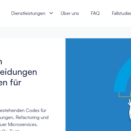
heidungen über Erteilung von Krediten für Geschäftskunden - j‑l
Dienstleistungen
Über uns
FAQ
Fallstudi
n
heidungen
en für
bestehenden Codes für
ungen, Refactoring und
er Microservices,