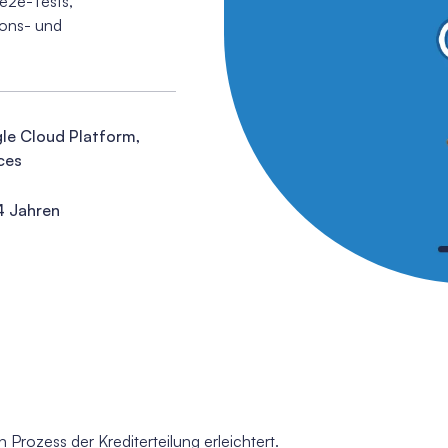
 e2e-Tests,
ions- und
gle Cloud Platform,
ces
4 Jahren
 Prozess der Krediterteilung erleichtert.