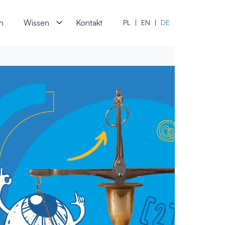
abs software specialists
en
Wissen
Kontakt
PL
EN
DE