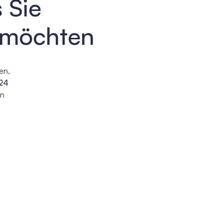
s Sie
 möchten
en,
 24
in