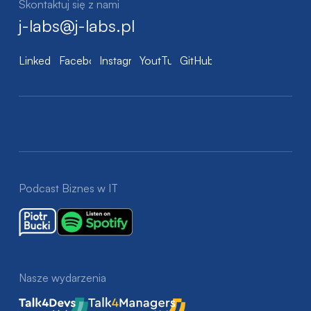
Skontaktuj się z nami
j-labs@j-labs.pl
LinkedIn
Facebook
Instagram
YoutTube
GitHub
Podcast Biznes w IT
Nasze wydarzenia
Talk4Devs
Talk4Managers