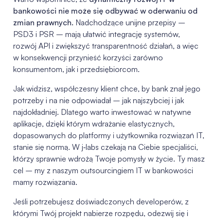
bankowości nie może się odbywać w oderwaniu od
zmian prawnych.
Nadchodzące unijne przepisy –
PSD3 i PSR – mają ułatwić integrację systemów,
rozwój API i zwiększyć transparentność działań, a więc
w konsekwencji przynieść korzyści zarówno
konsumentom, jak i przedsiębiorcom.
Jak widzisz, współczesny klient chce, by bank znał jego
potrzeby i na nie odpowiadał – jak najszybciej i jak
najdokładniej. Dlatego warto inwestować w natywne
aplikacje, dzięki którym wdrażanie elastycznych,
dopasowanych do platformy i użytkownika rozwiązań IT,
stanie się normą. W j‑labs czekają na Ciebie specjaliści,
którzy sprawnie wdrożą Twoje pomysły w życie. Ty masz
cel – my z naszym outsourcingiem IT w bankowości
mamy rozwiązania.
Jeśli potrzebujesz doświadczonych developerów, z
którymi Twój projekt nabierze rozpędu, odezwij się i