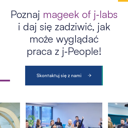
Poznaj
mageek of j‑labs
i daj się zadziwić, jak
może wyglądać
praca z j‑People!
Skontaktuj się z nami