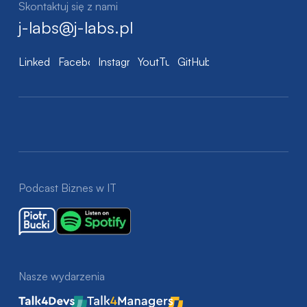
Skontaktuj się z nami
j-labs@j-labs.pl
LinkedIn
Facebook
Instagram
YoutTube
GitHub
Podcast Biznes w IT
Nasze wydarzenia
Talk4Devs
Talk4Managers