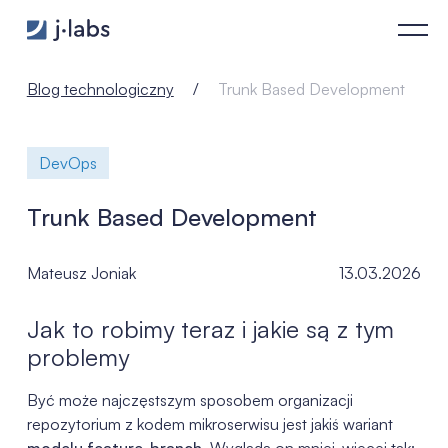
Trunk Based Development - j‑labs software specialists
Blog technologiczny
Trunk Based Development
DevOps
Trunk Based Development
Mateusz Joniak
13.03.2026
Jak to robimy teraz i jakie są z tym
problemy
Być może najczęstszym sposobem organizacji
repozytorium z kodem mikroserwisu jest jakiś wariant
modelu feature-branch
. Wygląda on mniej-więcej tak: