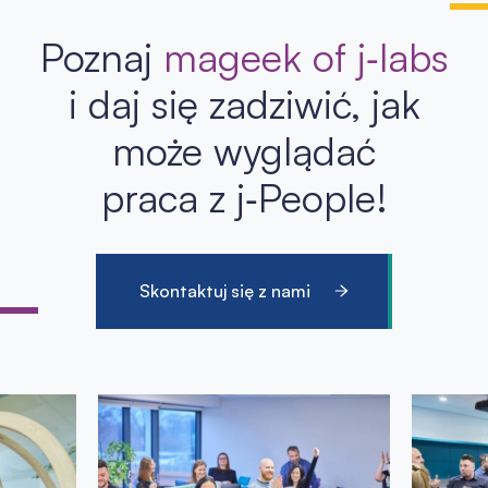
Poznaj
mageek of j‑labs
i daj się zadziwić, jak
może wyglądać
praca z j‑People!
Skontaktuj się z nami