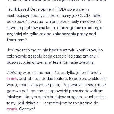
Trunk Based Development (TBD) opiera się na
następującym pomyśle: skoro mamy już CI/CD, siatkę
bezpieczeństwa zapewnioną przez testy i możliwość
łatwego publikowania kodu,
dlaczego nie robić tego
częściej niż tylko raz po zakończeniu pracy nad
featurem
?
Jeśli tak zrobimy, to
nie będzie aż tylu konfliktów
, bo
członkowie zespołu będą częściej ściągać zmiany, i
dużo szybciej otrzymamy też informację zwrotną.
Załóżmy więc na moment, że jest tylko jeden branch:
. Jeśli chcesz dodać feature, to pobierasz aktualną
trunk
wersję repo i zaczynasz pracę. Po pewnym czasie masz
gotowe coś, co chcesz sprawdzić poza środowiskiem
lokalnym. Na tym etapie budujesz program, uruchamiasz
testy i jeśli działają – commitujesz bezpośrednio do
. Gotowe!
trunk