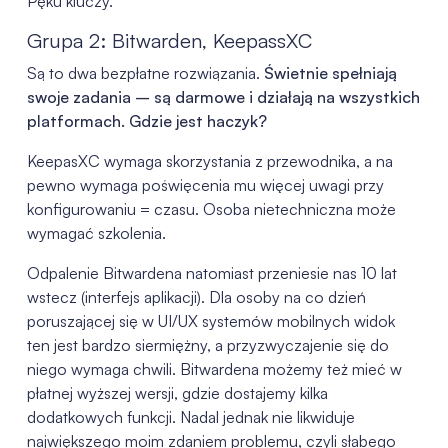
Pęku kluczy.
Grupa 2: Bitwarden, KeepassXC
Są to dwa bezpłatne rozwiązania.
Świetnie spełniają
swoje zadania – są darmowe i działają na wszystkich
platformach. Gdzie jest haczyk?
KeepasXC wymaga skorzystania z przewodnika, a na
pewno wymaga poświęcenia mu więcej uwagi przy
konfigurowaniu = czasu. Osoba nietechniczna może
wymagać szkolenia.
Odpalenie Bitwardena natomiast przeniesie nas 10 lat
wstecz (interfejs aplikacji). Dla osoby na co dzień
poruszającej się w UI/UX systemów mobilnych widok
ten jest bardzo siermiężny, a przyzwyczajenie się do
niego wymaga chwili. Bitwardena możemy też mieć w
płatnej wyższej wersji, gdzie dostajemy kilka
dodatkowych funkcji. Nadal jednak nie likwiduje
największego moim zdaniem problemu, czyli słabego