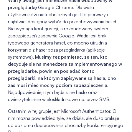
Warty uwagi jest menedżer haseł wbudowany w
przeglądarkę Google Chrome.
Dla wielu
użytkowników nietechnicznych jest to pierwszy i
najłatwiej dostępny wybór do przechowywania haseł.
Nie wymaga konfiguracji, a rozbudowany system
zabezpieczeń zapewnia Google. Wadą jest brak
typowego generatora haseł, co mocno utrudnia
korzystanie z haseł poza przeglądarką (aplikacje
systemowe).
Musimy też pamiętać, że ten, kto
decyduje się na menedżera zaimplementowanego w
przeglądarkę, powinien posiadać konto
przeglądarki, na którym zapisywane są hasła, ono
zaś musi mieć mocny poziom zabezpieczenia.
Najodpowiedniejszym będą silne hasło oraz
uwierzytelnianie wieloskładnikowe np. przez SMS.
Ostatnim w tej grupie jest Microsoft Authenticator. O
nim można powiedzieć tyle, że działa, ale dużo brakuje
do poziomu dopracowania chociażby konkurencyjnego