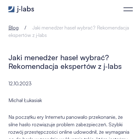
Jaki menedżer haseł wybrać? Rekomendacja ekspertów z j‑labs
Blog
Jaki menedżer haseł wybrać? Rekomendacja
ekspertów z j‑labs
Jaki menedżer haseł wybrać?
Rekomendacja ekspertów z j‑labs
12.10.2023
Michał Łukasiak
Na początku ery Internetu panowało przekonanie, że
silne hasło rozwiązuje problem zabezpieczeń. Szybki
rozwój przestępczości online udowodnił, że wymagania