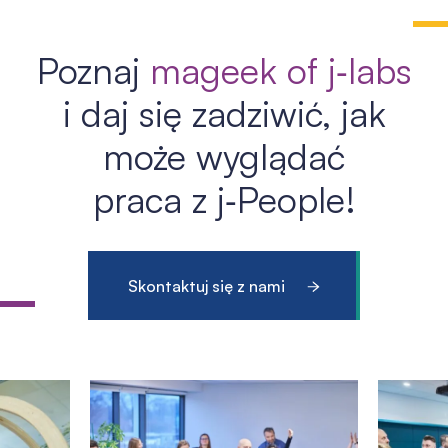
Poznaj
mageek of j‑labs
i daj się zadziwić, jak
może wyglądać
praca z j‑People!
Skontaktuj się z nami