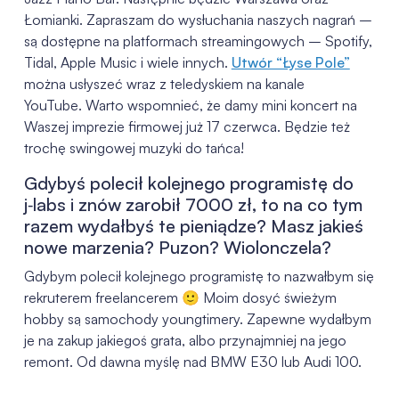
Łomianki. Zapraszam do wysłuchania naszych nagrań –
są dostępne na platformach streamingowych – Spotify,
Tidal, Apple Music i wiele innych.
Utwór “Łyse Pole”
można usłyszeć wraz z teledyskiem na kanale
YouTube. Warto wspomnieć, że damy mini koncert na
Waszej imprezie firmowej już 17 czerwca. Będzie też
trochę swingowej muzyki do tańca!
Gdybyś polecił kolejnego programistę do
j‑labs i znów zarobił 7000 zł, to na co tym
razem wydałbyś te pieniądze? Masz jakieś
nowe marzenia? Puzon? Wiolonczela?
Gdybym polecił kolejnego programistę to nazwałbym się
rekruterem freelancerem 🙂 Moim dosyć świeżym
hobby są samochody youngtimery. Zapewne wydałbym
je na zakup jakiegoś grata, albo przynajmniej na jego
remont. Od dawna myślę nad BMW E30 lub Audi 100.