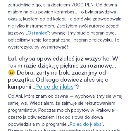
zatrudniliście go, a ja dostałem 7000 PLN. Od dawna
miałem na oku pewien kontrabas… To była prawdziwa
okazja, kupiłem go od kolegi. Ta gotówka zaowocowała
nie tylko instrumentem. Założyłem swój autorski zespół
jazzowy
„Ostaniec”
; wynajęliśmy studio nagraniowe,
opłaciliśmy sesję fotograficzną i nagranie teledysku. To
wystarczyło, by wystartować!
Łał, chyba opowiedziałeś już wszystko. W
takim razie dziękuję pięknie za rozmowę…
😉 Dobra, żarty na bok, zacznijmy od
początku. Od kogo dowiedziałeś się o
kampanii
„
Poleć do j‑labs
”
?
Od Ani, którą znam od dawna – wychowaliśmy się w tej
samej wsi. Wiedziałem, że zajmuje się rekrutowaniem
programistów. Podczas moich pobytów w Krakowie
często ją odwiedzałem i tak od słowa do słowa
opowiedziała mi o programie „
Poleć do j‑labs
”.
Rozmawialiśmy o branży programistycznej, ponieważ ja