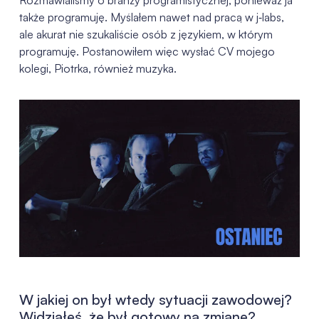
także programuję. Myślałem nawet nad pracą w j‑labs,
ale akurat nie szukaliście osób z językiem, w którym
programuję. Postanowiłem więc wysłać CV mojego
kolegi, Piotrka, również muzyka.
W jakiej on był wtedy sytuacji zawodowej?
Widziałeś, że był gotowy na zmianę?