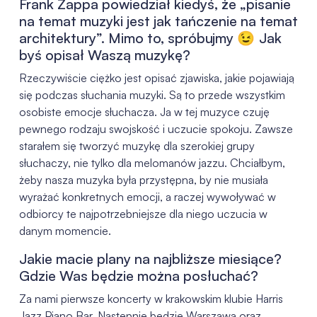
Frank Zappa powiedział kiedyś, że „pisanie
na temat muzyki jest jak tańczenie na temat
architektury”. Mimo to, spróbujmy
😉
Jak
byś opisał Waszą muzykę?
Rzeczywiście ciężko jest opisać zjawiska, jakie pojawiają
się podczas słuchania muzyki. Są to przede wszystkim
osobiste emocje słuchacza. Ja w tej muzyce czuję
pewnego rodzaju swojskość i uczucie spokoju. Zawsze
starałem się tworzyć muzykę dla szerokiej grupy
słuchaczy, nie tylko dla melomanów jazzu. Chciałbym,
żeby nasza muzyka była przystępna, by nie musiała
wyrażać konkretnych emocji, a raczej wywoływać w
odbiorcy te najpotrzebniejsze dla niego uczucia w
danym momencie.
Jakie macie plany na najbliższe miesiące?
Gdzie Was będzie można posłuchać?
Za nami pierwsze koncerty w krakowskim klubie Harris
Jazz Piano Bar. Następnie będzie Warszawa oraz