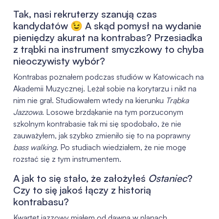
Tak, nasi rekruterzy szanują czas
kandydatów 😉 A skąd pomysł na wydanie
pieniędzy akurat na kontrabas? Przesiadka
z trąbki na instrument smyczkowy to chyba
nieoczywisty wybór?
Kontrabas poznałem podczas studiów w Katowicach na
Akademii Muzycznej. Leżał sobie na korytarzu i nikt na
nim nie grał. Studiowałem wtedy na kierunku
Trąbka
Jazzowa
. Losowe brzdąkanie na tym porzuconym
szkolnym kontrabasie tak mi się spodobało, że nie
zauważyłem, jak szybko zmieniło się to na poprawny
bass walking.
Po studiach wiedziałem, że nie mogę
rozstać się z tym instrumentem.
A jak to się stało, że założyłeś
Ostaniec
?
Czy to się jakoś łączy z historią
kontrabasu?
Kwartet jazzowy miałem od dawna w planach.