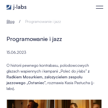
Programowanie i jazz - j‑labs software specialists
Blog
Programowanie i jazz
Programowanie i jazz
15.06.2023
O historii pewnego kontrabasu, polodowcowych
głazach wapiennych i kampanii „Poleć do j‑labs”
z
Radkiem Mosurkiem, założycielem zespołu
jazzowego „Ostaniec”,
rozmawia Kasia Pastucha (j-
labs).