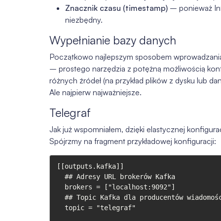
Znacznik czasu (timestamp)
– ponieważ In
niezbędny.
Wypełnianie bazy danych
Początkowo najlepszym sposobem wprowadzania r
– prostego narzędzia z potężną możliwością konfi
różnych źródeł (na przykład plików z dysku lub da
Ale najpierw najważniejsze.
Telegraf
Jak już wspomniałem, dzięki elastycznej konfigur
Spójrzmy na fragment przykładowej konfiguracji:
[[outputs.kafka]]

  ## Adresy URL brokerów Kafka

  brokers = ["localhost:9092"]

  ## Topic Kafka dla producentów wiadomości

  topic = "telegraf"
