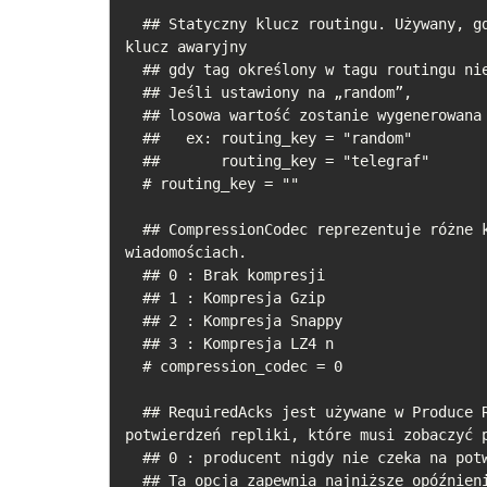
  ## Statyczny klucz routingu. Używany, gdy nie jest ustawiony żaden routing_tag lub jako 
klucz awaryjny

  ## gdy tag określony w tagu routingu nie zostanie znaleziony.

  ## Jeśli ustawiony na „random”,

  ## losowa wartość zostanie wygenerowana dla każdej wiadomości.

  ##   ex: routing_key = "random"

  ##       routing_key = "telegraf"

  # routing_key = ""

  ## CompressionCodec reprezentuje różne kodeki kompresji rozpoznawane przez Kafkę w 
wiadomościach.

  ## 0 : Brak kompresji

  ## 1 : Kompresja Gzip

  ## 2 : Kompresja Snappy

  ## 3 : Kompresja LZ4 n

  # compression_codec = 0

  ## RequiredAcks jest używane w Produce Requests, aby powiedzieć brokerowi ile 
potwierdzeń repliki, które musi zobaczyć p
  ## 0 : producent nigdy nie czeka na potwierdzenie od brokera.

  ## Ta opcja zapewnia najniższe opóźnienie, ale najsłabszą trwałość
