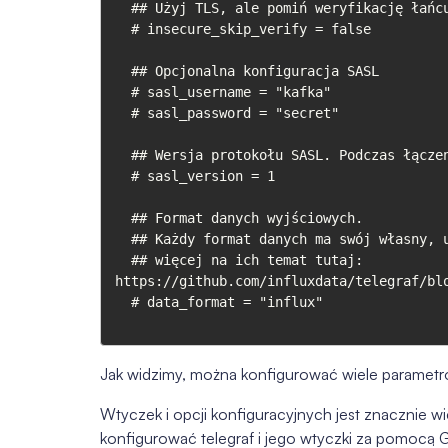
  ## Użyj TLS, ale pomiń weryfikację łańcucha i hosta

  # insecure_skip_verify = false

  ## Opcjonalna konfiguracja SASL

  # sasl_username = "kafka"

  # sasl_password = "secret"

  ## Wersja protokołu SASL. Podczas łączenia się z Azure EventHub ustawiona na 0.

  # sasl_version = 1

  ## Format danych wyjściowych.

  ## Każdy format danych ma swój własny, unikalny zestaw opcji konfiguracyjnych.

  ## więcej na ich temat tutaj:   
https://github.com/influxdata/telegraf/blo
  # data_format = "influx"

Jak widzimy, można konfigurować wiele paramet
Wtyczek i opcji konfiguracyjnych jest znacznie wi
konfigurować telegraf i jego wtyczki za pomocą G