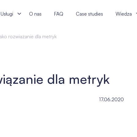
are specialists
Usługi
O nas
FAQ
Case studies
Wiedza
jako rozwiązanie dla metryk
wiązanie dla metryk
17.06.2020