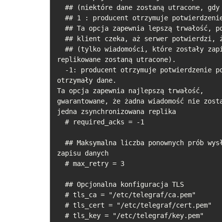
  ## (niektóre dane zostaną utracone, gdy serwer ulegnie awarii).

  ## 1 : producent otrzymuje potwierdzenie po otrzymaniu danych przez replikę lidera.

  ## Ta opcja zapewnia lepszą trwałość, ponieważ

  ## klient czeka, aż serwer potwierdzi, że żądanie się powiodło

  ## (tylko wiadomości, które zostały zapisane do martwego lidera, ale nie zostały jeszcze 
replikowane zostaną utracone).

  -1: producent otrzymuje potwierdzenie po tym, jak wszystkie zsynchronizowane repliki 
otrzymały dane.

Ta opcja zapewnia najlepszą trwałość,

gwarantowane, że żadna wiadomość nie zosta
jedna zsynchronizowana replika 

  # required_acks = -1

  ## Maksymalna liczba ponownych prób wysłania metryki przed niepowodzeniem do następnego 
zapisu danych

  # max_retry = 3

  ## Opcjonalna konfiguracja TLS

  # tls_ca = "/etc/telegraf/ca.pem"

  # tls_cert = "/etc/telegraf/cert.pem"

  # tls_key = "/etc/telegraf/key.pem"
