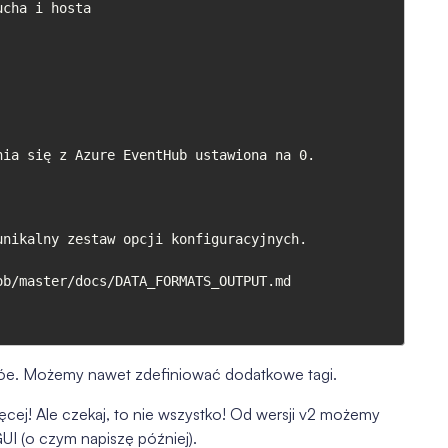
b/master/docs/DATA_FORMATS_OUTPUT.md

róe. Możemy nawet zdefiniować dodatkowe tagi.
ęcej! Ale czekaj, to nie wszystko! Od wersji v2 możemy
UI (o czym napiszę później).