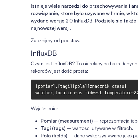
Istnieje wiele narzędzi do przechowywania i a
rozwiązanie, które było używane w firmie, w k
wydano wersję 2.0 InfluxDB. Podzielę się takż
najnowszej wersji.
Zacznijmy od podstaw.
InfluxDB
Czym jest InfluxDB? To nierelacyjna baza danyc
rekordów jest dość prosta:
[pomiar],[tagi][pola][znacznik czasu]

Wyjaśnienie:
Pomiar (measurement)
– reprezentacja tabe
Tagi (tags)
– wartości używane w filtrach.
Pola (fields)
– dane wykorzystywane jako punk