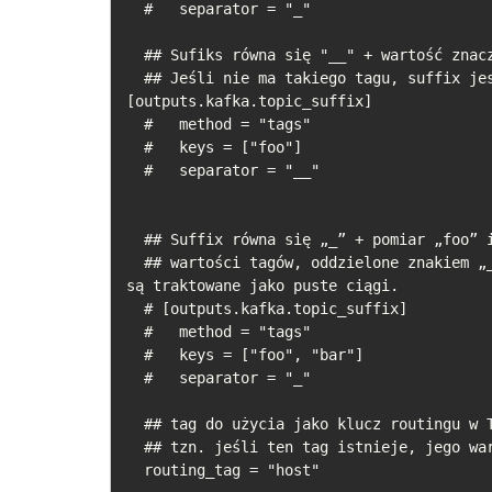
  #   separator = "_"

  ## Sufiks równa się "__" + wartość znacznika pomiaru “foo”

  ## Jeśli nie ma takiego tagu, suffix jest równy pustemu ciągowi znaków    # 
[outputs.kafka.topic_suffix]

  #   method = "tags"

  #   keys = ["foo"]

  #   separator = "__"

  ## Suffix równa się „_” + pomiar „foo” i „bar”

  ## wartości tagów, oddzielone znakiem „_”. Jeśli nie ma takich tagów,     # ich wartości 
są traktowane jako puste ciągi.

  # [outputs.kafka.topic_suffix]

  #   method = "tags"

  #   keys = ["foo", "bar"]

  #   separator = "_"

  ## tag do użycia jako klucz routingu w Telegrafie

  ## tzn. jeśli ten tag istnieje, jego wartość zostanie użyta jako klucz routingu.

  routing_tag = "host"
