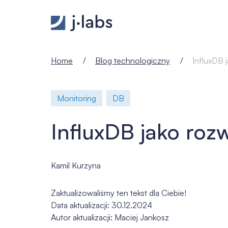
InfluxDB jako rozwiązanie dla metryk - j‑labs softw
Home
Blog technologiczny
InfluxDB 
Monitoring
DB
InfluxDB jako roz
Kamil Kurzyna
Zaktualizowaliśmy ten tekst dla Ciebie!
Data aktualizacji: 30.12.2024
Autor aktualizacji: Maciej Jankosz