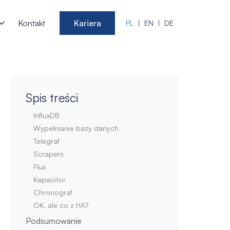
Kontakt
Kariera
PL
EN
DE
Spis treści
InfluxDB
Wypełnianie bazy danych
Telegraf
Scrapers
Flux
Kapacitor
Chronograf
OK, ale co z HA?
Podsumowanie