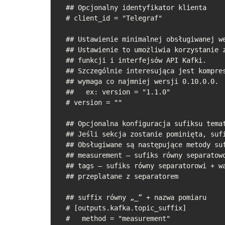
  ## Opcjonalny identyfikator klienta

  # client_id = "Telegraf"

  ## Ustawienie minimalnej obsługiwanej wersji Kafki.

  ## Ustawienie to umożliwia korzystanie z nowej wersji

  ## funkcji i interfejsów API Kafki.

  ## Szczególnie interesująca jest kompresja lz4

  ## wymaga co najmniej wersji 0.10.0.0.

  ##   ex: version = "1.1.0"

  # version = ""

  ## Opcjonalna konfiguracja sufiksu tematu.

  ## Jeśli sekcja zostanie pominięta, sufiks nie zostanie użyty.

  ## Obsługiwane są następujące metody sufiksu tematu:

  ## measurement – sufiks równy separatowori + nazwa pomiaru

  ## tags – sufiks równy separatorowi + wartości określonych tagów

  ## przeplatane z separatorem

  ## suffix równy „_” + nazwa pomiaru

  # [outputs.kafka.topic_suffix]

  #   method = "measurement"
