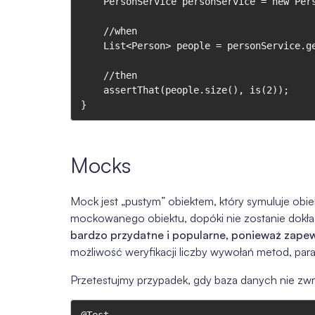
    PersonService personService = new PersonService(peopleRepositoryStub);

    //when

    List<Person> people = personService.getAdults();

    //then

    assertThat(people.size(), is(2));

}
Mocks
Mock jest „pustym” obiektem, który symuluje obie
mockowanego obiektu, dopóki nie zostanie dokła
bardzo przydatne i popularne, ponieważ zapew
możliwość weryfikacji liczby wywołań metod, par
Przetestujmy przypadek, gdy baza danych nie zw