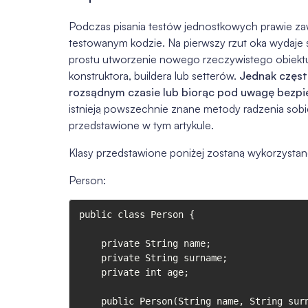
Podczas pisania testów jednostkowych prawie zaws
testowanym kodzie. Na pierwszy rzut oka wydaje s
prostu utworzenie nowego rzeczywistego obiekt
konstruktora, buildera lub setterów.
Jednak często
rozsądnym czasie lub biorąc pod uwagę bezp
istnieją powszechnie znane metody radzenia sobie
przedstawione w tym artykule.
Klasy przedstawione poniżej zostaną wykorzystan
Person:
public class Person {

    private String name;

    private String surname;

    private int age;

    public Person(String name, String surname, int age) {
