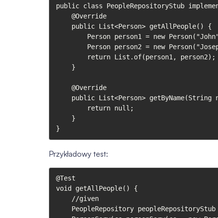
public class PeopleRepositoryStub implemen
    @Override

    public List<Person> getAllPeople() {

        Person person1 = new Person("John", "Doe", 35);

        Person person2 = new Person("Joseph", "Dendy", 43);

        return List.of(person1, person2);

    }

    @Override

    public List<Person> getByName(String name) {

        return null;

    }

}
Przykładowy test:
@Test

void getAllPeople() {

    //given

    PeopleRepository peopleRepositoryStub = new PeopleRepositoryStub();
