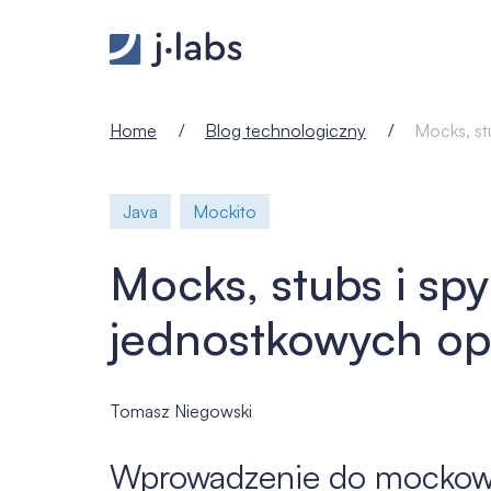
Mocks, stubs i spy w testach jednostkowych oparty
Home
Blog technologiczny
Mocks, st
Java
Mockito
Mocks, stubs i sp
jednostkowych op
Tomasz Niegowski
Wprowadzenie do mockowa