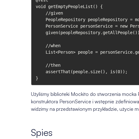
@Test

void getEmptyPeopleList() {

    //given

    PeopleRepository peopleRepository = mock(PeopleRepository.class);

    PersonService personService = new PersonService(peopleRepository);

    given(peopleRepository.getAllPeople()).willReturn(Collections.emptyList());

    //when

    List<Person> people = personService.getAdults();

    //then

    assertThat(people.size(), is(0));

}
Użyliśmy biblioteki Mockito do stworzenia mocka 
konstruktora PersonService i wstępnie zdefinio
widzimy na przedstawionym przykładzie, użycie mo
Spies