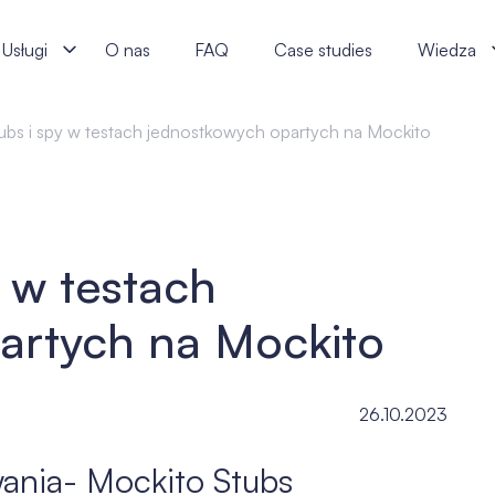
ch na Mockito - j‑labs software specialists
Usługi
O nas
FAQ
Case studies
Wiedza
ubs i spy w testach jednostkowych opartych na Mockito
y w testach
artych na Mockito
26.10.2023
nia- Mockito Stubs