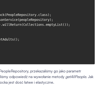
PeopleRepository, przekazaliśmy go jako parametr
waliśmy odpowiedź na wywołanie metody
getAllPeople
. Jak
cka jest dość łatwe i elastyczne.