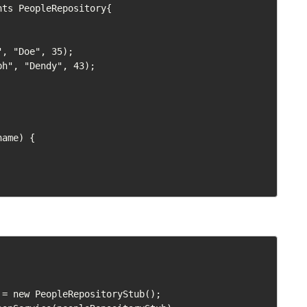
ts PeopleRepository{
