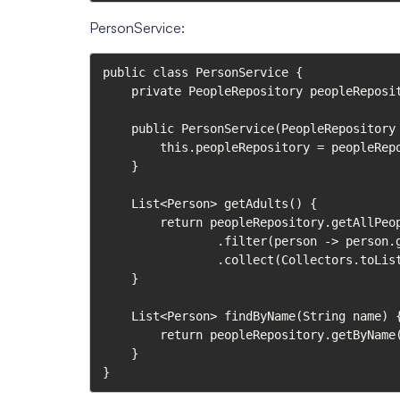
PersonService:
public class PersonService {

    private PeopleRepository peopleRepository;

    public PersonService(PeopleRepository peopleRepository) {

        this.peopleRepository = peopleRepository;

    }

    List<Person> getAdults() {

        return peopleRepository.getAllPeople().stream()

                .filter(person -> person.getAge() >= 18)

                .collect(Collectors.toList());

    }

    List<Person> findByName(String name) {

        return peopleRepository.getByName(name);

    }

}