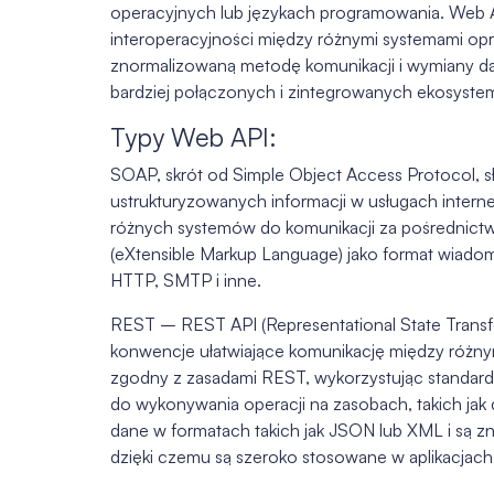
operacyjnych lub językach programowania. Web A
interoperacyjności między różnymi systemami opr
znormalizowaną metodę komunikacji i wymiany dan
bardziej połączonych i zintegrowanych ekosyst
Typy Web API:
SOAP, skrót od Simple Object Access Protocol, 
ustrukturyzowanych informacji w usługach inter
różnych systemów do komunikacji za pośrednictw
(eXtensible Markup Language) jako format wiadom
HTTP, SMTP i inne.
REST – REST API (Representational State Transfe
konwencje ułatwiające komunikację między różny
zgodny z zasadami REST, wykorzystując standar
do wykonywania operacji na zasobach, takich jak 
dane w formatach takich jak JSON lub XML i są zn
dzięki czemu są szeroko stosowane w aplikacjach