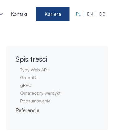
Kontakt
Kariera
PL
EN
DE
Spis treści
Typy Web API:
GraphQL
gRPC
Ostateczny werdykt
Podsumowanie
Referencje