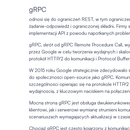
gRPC
odnosi się do ograniczeń REST, w tym ograniczeń
żądanie-odpowiedź i ograniczonej składni. Firm
implementacji API z powodu napotkanych problem
gRPC, skrót od gRPC Remote Procedure Call, wy
przez Google w celu tworzenia wydajnych i ska
protokół HTTP/2 do komunikacji i Protocol Buffers 
W 2015 roku Google strategicznie zdecydowało si
do społeczności open-source jako gRPC. Komuni
szczególności opierając się na protokole HTTP/
wydajnością, z kluczowym naciskiem na połączenie
Mocną stroną gRPC jest obsługa dwukierunkoweg
klientowi, jak i serwerowi wymianę strumieni komu
scenariuszach wymagających aktualizacji w czasi
Chociaż gRPC jest często kojarzony z komunika