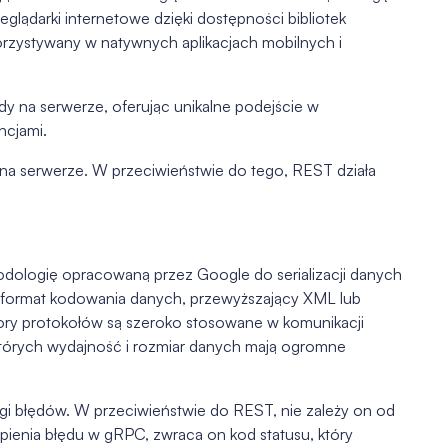
eglądarki internetowe dzięki dostępności bibliotek
orzystywany w natywnych aplikacjach mobilnych i
 na serwerze, oferując unikalne podejście w
ncjami.
a serwerze. W przeciwieństwie do tego, REST działa
todologię opracowaną przez Google do serializacji danych
a format kodowania danych, przewyższający XML lub
ory protokołów są szeroko stosowane w komunikacji
których wydajność i rozmiar danych mają ogromne
gi błędów. W przeciwieństwie do REST, nie zależy on od
nia błędu w gRPC, zwraca on kod statusu, który