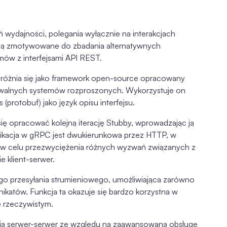
 wydajności, polegania wyłącznie na interakcjach
y są zmotywowane do zbadania alternatywnych
ów z interfejsami API REST.
różnia się jako framework open-source opracowany
lowalnych systemów rozproszonych. Wykorzystuje on
(protobuf) jako język opisu interfejsu.
ę opracować kolejną iterację Stubby, wprowadzając ją
kacja w gRPC jest dwukierunkowa przez HTTP, w
2 w celu przezwyciężenia różnych wyzwań związanych z
 klient-serwer.
o przesyłania strumieniowego, umożliwiająca zarówno
nikatów. Funkcja ta okazuje się bardzo korzystna w
e rzeczywistym.
cją serwer-serwer ze względu na zaawansowaną obsługę