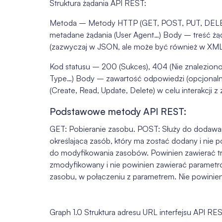
Struktura żądania API REST:
Metoda – Metody HTTP (GET, POST, PUT, DELET
metadane żądania (User Agent…) Body – treść żąd
(zazwyczaj w JSON, ale może być również w XML
Kod statusu – 200 (Sukces), 404 (Nie znalezion
Type…) Body – zawartość odpowiedzi (opcjonalni
(Create, Read, Update, Delete) w celu interakcji z
Podstawowe metody API REST:
GET: Pobieranie zasobu. POST: Służy do dodawan
określającą zasób, który ma zostać dodany i nie 
do modyfikowania zasobów. Powinien zawierać tr
zmodyfikowany i nie powinien zawierać parametr
zasobu, w połączeniu z parametrem. Nie powinien
Graph 1.0 Struktura adresu URL interfejsu API RES