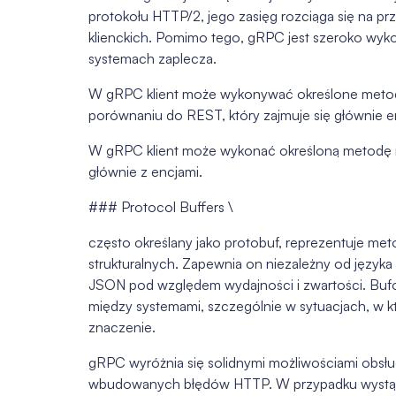
protokołu HTTP/2, jego zasięg rozciąga się na prz
klienckich. Pomimo tego, gRPC jest szeroko wyk
systemach zaplecza.
W gRPC klient może wykonywać określone metody
porównaniu do REST, który zajmuje się głównie e
W gRPC klient może wykonać określoną metodę n
głównie z encjami.
### Protocol Buffers \
często określany jako protobuf, reprezentuje me
strukturalnych. Zapewnia on niezależny od język
JSON pod względem wydajności i zwartości. Buf
między systemami, szczególnie w sytuacjach, w 
znaczenie.
gRPC wyróżnia się solidnymi możliwościami obsłu
wbudowanych błędów HTTP. W przypadku wystąpie