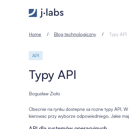
Typy API - j‑labs software specialists
Home
Blog technologiczny
Typy API
API
Typy API
Bogusław Zioło
Obecnie na rynku dostepne sa rozne typy API. W 
kierowac przy wyborze odpowiedniego. Jakie maja
API dla systemów operacyjnych