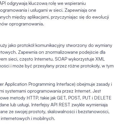
PI odgrywają kluczową rolę we wspieraniu
ogramowania i usługami w sieci. Zapewniają one
ych między aplikacjami, przyczyniając się do ewolucji
emów oprogramowania.
służy jako protokół komunikacyjny stworzony do wymiany
netowych. Zapewnia on znormalizowane podejście dla
em sieci, często Internetu. SOAP wykorzystuje XML
ości i może być przesyłany przez różne protokoły, w tym
r Application Programming Interface) obejmuje zasady i
mi systemami oprogramowania przez Internet. Jest
dowe metody HTTP, takie jak GET, POST, PUT i DELETE
dane lub usługi. Interfejsy API REST zwykle wymieniają
ane ze swojej prostoty, skalowalności i bezstanowości,
 internetowych i mobilnych.