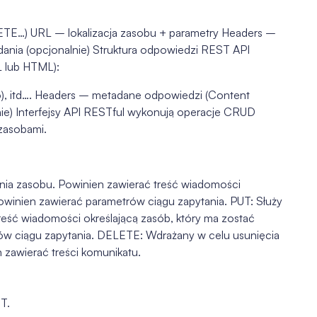
E…) URL – lokalizacja zasobu + parametry Headers –
ania (opcjonalnie) Struktura odpowiedzi REST API
 lub HTML):
o), itd…. Headers – metadane odpowiedzi (Content
e) Interfejsy API RESTful wykonują operacje CRUD
 zasobami.
ia zasobu. Powinien zawierać treść wiadomości
powinien zawierać parametrów ciągu zapytania. PUT: Służy
eść wiadomości określającą zasób, który ma zostać
ów ciągu zapytania. DELETE: Wdrażany w celu usunięcia
 zawierać treści komunikatu.
T.