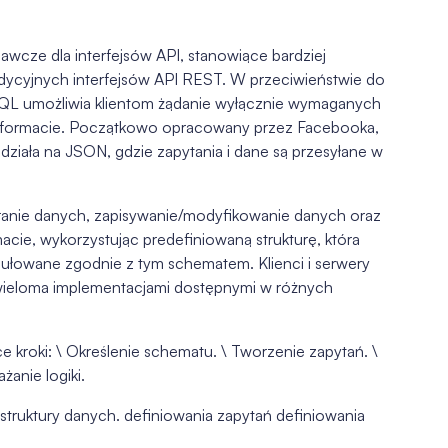
wcze dla interfejsów API, stanowiące bardziej
tradycyjnych interfejsów API REST. W przeciwieństwie do
QL umożliwia klientom żądanie wyłącznie wymaganych
m formacie. Początkowo opracowany przez Facebooka,
działa na JSON, gdzie zapytania i dane są przesyłane w
eranie danych, zapisywanie/modyfikowanie danych oraz
cie, wykorzystując predefiniowaną strukturę, która
ormułowane zgodnie z tym schematem. Klienci i serwery
wieloma implementacjami dostępnymi w różnych
kroki: \ Określenie schematu. \ Tworzenie zapytań. \
żanie logiki.
struktury danych. definiowania zapytań definiowania