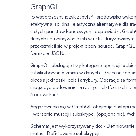
GraphQL
to współczesny język zapytań i środowisko wykona
efektywną, solidną i elastyczną alternatywę dla 
stałych punktów końcowych i odpowiedzi, Graph
danych i otrzymywanie ich w ustrukturyzowany
przekształcił się w projekt open-source. GraphQL 
formacie JSON.
GraphQL obsługuje trzy kategorie operacji: pobi
subskrybowanie zmian w danych. Działa na schema
określa jednostki, pola i atrybuty. Operacje są f
mogą być budowane na różnych platformach, z 
środowiskach.
Angażowanie się w GraphQL obejmuje następujące 
Tworzenie mutacji i subskrypcji (opcjonalnie). Wdra
Schemat jest wykorzystywany do: \ Definiowanie 
mutacji Definiowanie subskrypcji.