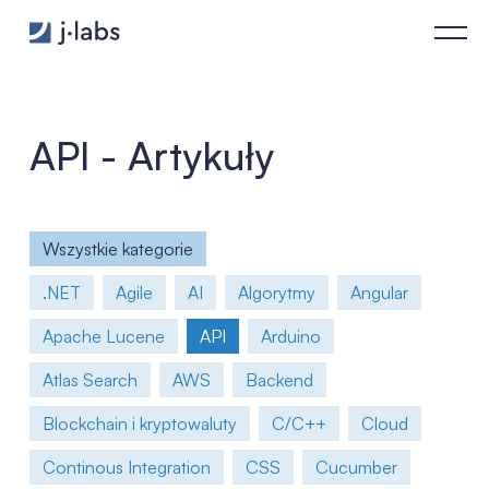
Typy API - j‑labs software specialists
API - Artykuły
Wszystkie kategorie
.NET
Agile
AI
Algorytmy
Angular
Apache Lucene
API
Arduino
Atlas Search
AWS
Backend
Blockchain i kryptowaluty
C/C++
Cloud
Continous Integration
CSS
Cucumber