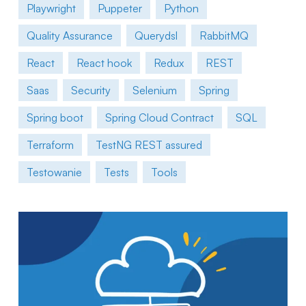
Playwright
Puppeter
Python
Quality Assurance
Querydsl
RabbitMQ
React
React hook
Redux
REST
Saas
Security
Selenium
Spring
Spring boot
Spring Cloud Contract
SQL
Terraform
TestNG REST assured
Testowanie
Tests
Tools