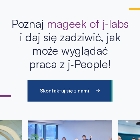
Poznaj
mageek of j‑labs
i daj się zadziwić, jak
może wyglądać
praca z j‑People!
Skontaktuj się z nami