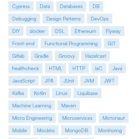
Cypress
Data
Databases
DB
Debugging
Design Patterns
DevOps
DIY
docker
DSL
Ethereum
Flyway
Front-end
Functional Programming
GIT
Gitlab
Gradle
Groovy
Hazelcast
healthcheck
HTML
HTTP
IaC
Java
JavaScript
JPA
JUnit
JVM
JWT
Kafka
Kotlin
Linux
Liquibase
Machine Learning
Maven
Micro Engineering
Microservices
Mictonaut
Mobile
Mockito
MongoDB
Monitoring