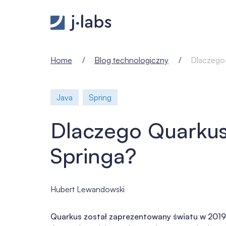
Dlaczego Quarkus nie jest klonem Springa? - j‑labs
Home
Blog technologiczny
Dlaczego 
Java
Spring
Dlaczego Quarkus 
Springa?
Hubert Lewandowski
Quarkus został zaprezentowany światu w 2019 