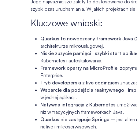
Jego najważniejsze zalety to dostosowanie do śr
szybki czas uruchamiania. W jakich projektach się
Kluczowe wnioski:
Quarkus to nowoczesny framework Java (
architekturze mikrousługowej.
Niskie zużycie pamięci i szybki start aplikac
Kubernetes i autoskalowania.
Framework oparty na MicroProfile
, zoptym
Enterprise.
Tryb developerski z live codingiem
znacząc
Wsparcie dla podejścia reaktywnego i im
w jednej aplikacji.
Natywna integracja z Kubernetes
umożliwia
niż w tradycyjnych frameworkach Java.
Quarkus nie zastępuje Springa
– jest alter
native i mikroserwisowych.