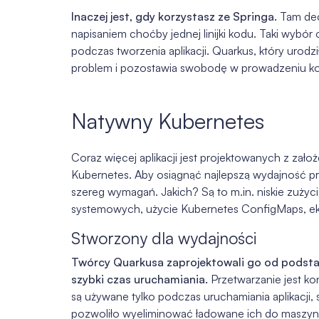
Inaczej jest, gdy korzystasz ze Springa.
Tam dec
napisaniem choćby jednej linijki kodu. Taki wybór o
podczas tworzenia aplikacji. Quarkus, który urodzi
problem i pozostawia swobodę w prowadzeniu konk
Natywny Kubernetes
Coraz więcej aplikacji jest projektowanych z za
Kubernetes. Aby osiągnąć najlepszą wydajność pr
szereg wymagań. Jakich? Są to m.in. niskie zużyc
systemowych, użycie Kubernetes ConfigMaps, eksp
Stworzony dla wydajności
Twórcy Quarkusa zaprojektowali go od podstaw
szybki czas uruchamiania.
Przetwarzanie jest k
są używane tylko podczas uruchamiania aplikacji,
pozwoliło wyeliminować ładowane ich do maszy