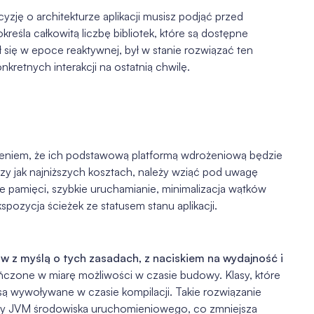
yzję o architekturze aplikacji musisz podjąć przed
kreśla całkowitą liczbę bibliotek, które są dostępne
ł się w epoce reaktywnej, był w stanie rozwiązać ten
retnych interakcji na ostatnią chwilę.
łożeniem, że ich podstawową platformą wdrożeniową będzie
zy jak najniższych kosztach, należy wziąć pod uwagę
ie pamięci, szybkie uruchamianie, minimalizacja wątków
ozycja ścieżek ze statusem stanu aplikacji.
 z myślą o tych zasadach, z naciskiem na wydajność i
ończone w miarę możliwości w czasie budowy. Klasy, które
 są wywoływane w czasie kompilacji. Takie rozwiązanie
ny JVM środowiska uruchomieniowego, co zmniejsza