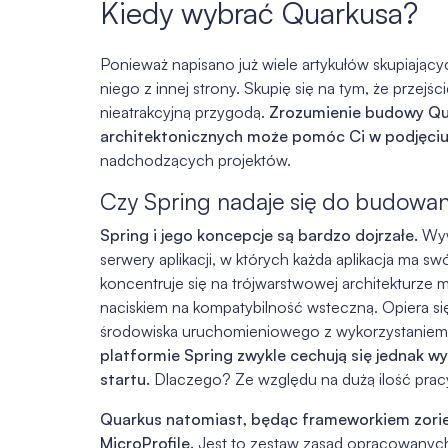
Kiedy wybrać Quarkusa?
Ponieważ napisano już wiele artykułów skupiającyc
niego z innej strony. Skupię się na tym, że przejś
nieatrakcyjną przygodą.
Zrozumienie budowy Qua
architektonicznych może pomóc Ci w podjęciu
nadchodzących projektów.
Czy Spring nadaje się do budowan
Spring i jego koncepcje są bardzo dojrzałe.
Wyw
serwery aplikacji, w których każda aplikacja ma
koncentruje się na trójwarstwowej architekturze 
naciskiem na kompatybilność wsteczną. Opiera si
środowiska uruchomieniowego z wykorzystaniem 
platformie Spring zwykle cechują się jednak 
startu.
Dlaczego? Ze względu na dużą ilość prac
Quarkus natomiast, będąc frameworkiem zorie
MicroProfile.
Jest to zestaw zasad opracowanych 