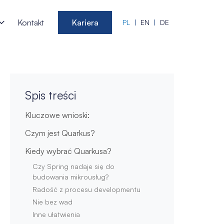
Kontakt
Kariera
PL
EN
DE
Spis treści
Kluczowe wnioski:
Czym jest Quarkus?
Kiedy wybrać Quarkusa?
Czy Spring nadaje się do
budowania mikrousług?
Radość z procesu developmentu
Nie bez wad
Inne ułatwienia