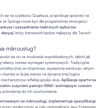
h się na szybkości Quarkusa, ja spróbuję spojrzeć na
cie ze Springa może być dla programistów stresującą i
rkusa i uzasadnienie niektórych wyborów
 decyzji
, który framework będzie najlepszy dla Twoich
ia mikrousług?
odzi się on ze środowisk współdzielonych, takich jak
 swój własny zestaw wymagań systemowych. Tradycyjnie
monolitycznej ze stopniową, wyważoną ewolucją i silnym
ę również w dużej mierze na dynamicznej logice
mechanizmów refleksji języka Java.
Aplikacje oparte na
wysokim zużyciem pamięci RAM i wolniejszym czasem
y potrzebnej do ich uruchomienia.
ntowanym na mikrousługi, implementuje specyfikacje
przez społeczność w celu optymalizacji Javy Enterprise