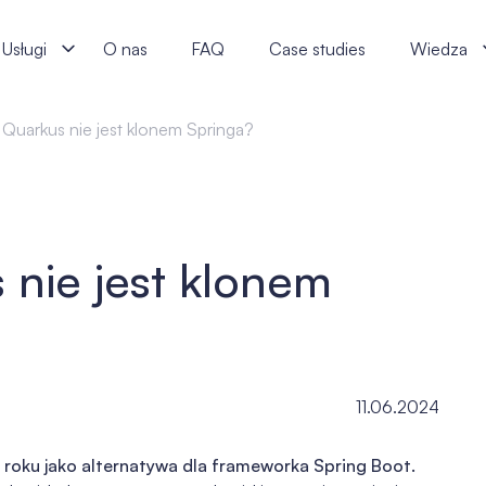
 software specialists
Usługi
O nas
FAQ
Case studies
Wiedza
Quarkus nie jest klonem Springa?
nie jest klonem
11.06.2024
roku jako alternatywa dla frameworka Spring Boot.