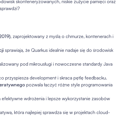
odowisk skonteneryzowanych, niskie zużycie pamięci oraz
 sprawdzi?
2019)
, zaprojektowany z myślą o chmurze, kontenerach i
ji
sprawiają, że Quarkus idealnie nadaje się do środowisk
alizowany pod mikrousługi i nowoczesne standardy Java
o przyspiesza development i skraca pętlę feedbacku.
peratywnego
pozwala łączyć różne style programowania
 efektywne wdrożenia i lepsze wykorzystanie zasobów
natywą, która najlepiej sprawdza się w projektach cloud-