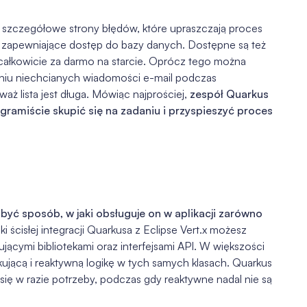
: szczegółowe strony błędów, które upraszczają proces
 zapewniające dostęp do bazy danych. Dostępne są też
g całkowicie za darmo na starcie. Oprócz tego można
aniu niechcianych wiadomości e-mail podczas
aż lista jest długa. Mówiąc najprościej,
zespół Quarkus
ramiście skupić się na zadaniu i przyspieszyć proces
ć sposób, w jaki obsługuje on w aplikacji zarówno
ki ścisłej integracji Quarkusa z Eclipse Vert.x możesz
jącymi bibliotekami oraz interfejsami API. W większości
ującą i reaktywną logikę w tych samych klasach. Quarkus
się w razie potrzeby, podczas gdy reaktywne nadal nie są