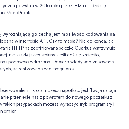
istyczna powstała w 2016 roku przez IBM i do dziś się
nia MicroProfile.
j wyróżniającą go cechą jest możliwość kodowania na
oczna w interfejsie API. Czy to magia? Nie do końca, ale
ytania HTTP na zdefiniowaną ścieżkę Quarkus wstrzymuje
ji nie zaszły jakieś zmiany. Jeśli coś się zmieniło,
owana i ponownie wdrożona. Dopiero wtedy kontynuowane
kszych, są realizowane w okamgnieniu.
bserwowałem, i którą możesz napotkać, jeśli Twoja usługa
ądanie przeniesie nas z powrotem do nowego początku z
 takich przypadkach możesz wyłączyć tryb programisty i
iem jar.