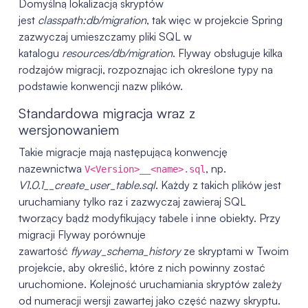
Domyślną lokalizacją skryptów
jest
classpath:db/migration
, tak więc w projekcie Spring
zazwyczaj umieszczamy pliki SQL w
katalogu
resources/db/migration
. Flyway obsługuje kilka
rodzajów migracji, rozpoznając ich określone typy na
podstawie konwencji nazw plików.
Standardowa migracja wraz z
wersjonowaniem
Takie migracje mają następującą konwencję
nazewnictwa
, np.
V<Version>__<name>.sql
V1.0.1__create_user_table.sql
. Każdy z takich plików jest
uruchamiany tylko raz i zazwyczaj zawieraj SQL
tworzący bądź modyfikujący tabele i inne obiekty. Przy
migracji Flyway porównuje
zawartość
flyway_schema_history
ze skryptami w Twoim
projekcie, aby określić, które z nich powinny zostać
uruchomione. Kolejność uruchamiania skryptów zależy
od numeracji wersji zawartej jako część nazwy skryptu.