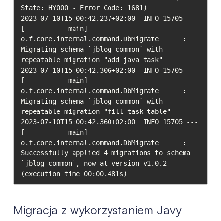
State: HY000 - Error Code: 1681)

2023-07-10T15:00:42.237+02:00  INFO 15705 --- 
[           main] 
o.f.core.internal.command.DbMigrate      : 
Migrating schema `jblog_common` with 
repeatable migration "add java task"

2023-07-10T15:00:42.306+02:00  INFO 15705 --- 
[           main] 
o.f.core.internal.command.DbMigrate      : 
Migrating schema `jblog_common` with 
repeatable migration "fill task table"

2023-07-10T15:00:42.360+02:00  INFO 15705 --- 
[           main] 
o.f.core.internal.command.DbMigrate      : 
Successfully applied 4 migrations to schema 
`jblog_common`, now at version v1.0.2 
(execution time 00:00.481s)
Migracja z wykorzystaniem Javy