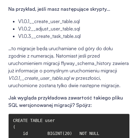
Na przykład, jeśli masz następujące skrypty…
V1.0.1__create_user_table.sql
V1.0.2__adjust_user_table.sql
V1.0.3__create_task_table.sql
…to migracje będą uruchamiane od góry do dołu
zgodnie z numeracją. Natomiast jeśli przed
uruchomieniem migracji flyway_schema_history zawiera
już informacje o pomyślnym uruchomieniu migracji
V1.0.1__create_user_table.sql
w przeszłości,
uruchomione zostaną tylko dwie następne migracje.
Jak wygląda przykładowa zawartość takiego pliku
SQL wersjonowanej migracji? Spójrz:
CREATE TABLE user

(

    id        BIGINT(20)   NOT NULL 