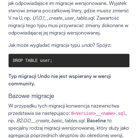
jak odpowiadające im migracje wersjonowane. Wyjątek
stanowi zmiana początkowej litery, gdzie musisz zmienić
V na U, np.
U1.0.1__create_user_table.sql
. Zawartość
migracji tego typu musi przywracać zmiany dokonane w
odpowiadającej jej migracji wersjonowanej.
Jak może wyglądać migracja typu
undo
? Spójrz:
DROP TABLE user;
Typ migracji Undo nie jest wspierany w wersji
community.
Bazowe migracje
W przypadku tych migracji konwencja nazewnictwa
przedstawia sie następująco:
,
B<Version>__<name>.sql
np.
B2.0.0__create_basic_tables.sql
.
Baseline
to
specjalny rodzaj migracji wersjonowanej, który służy jako
agregacja poprzednich skryptów do określonej wersji.