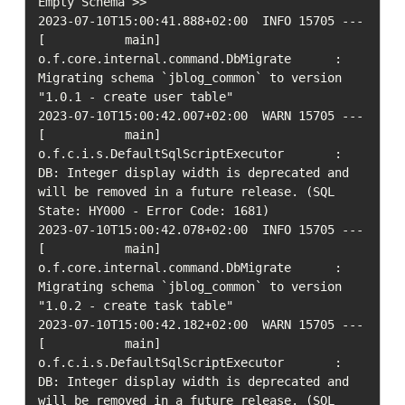
Empty Schema >>

2023-07-10T15:00:41.888+02:00  INFO 15705 --- 
[           main] 
o.f.core.internal.command.DbMigrate      : 
Migrating schema `jblog_common` to version 
"1.0.1 - create user table"

2023-07-10T15:00:42.007+02:00  WARN 15705 --- 
[           main] 
o.f.c.i.s.DefaultSqlScriptExecutor       : 
DB: Integer display width is deprecated and 
will be removed in a future release. (SQL 
State: HY000 - Error Code: 1681)

2023-07-10T15:00:42.078+02:00  INFO 15705 --- 
[           main] 
o.f.core.internal.command.DbMigrate      : 
Migrating schema `jblog_common` to version 
"1.0.2 - create task table"

2023-07-10T15:00:42.182+02:00  WARN 15705 --- 
[           main] 
o.f.c.i.s.DefaultSqlScriptExecutor       : 
DB: Integer display width is deprecated and 
will be removed in a future release. (SQL 