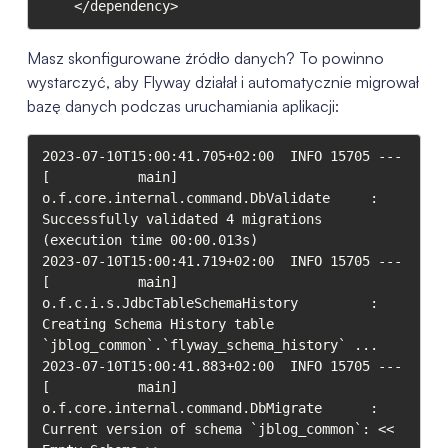
    </dependency>
Masz skonfigurowane źródło danych? To powinno
wystarczyć, aby Flyway działał i automatycznie migrował
bazę danych podczas uruchamiania aplikacji:
2023-07-10T15:00:41.705+02:00  INFO 15705 --- 
[           main] 
o.f.core.internal.command.DbValidate     : 
Successfully validated 4 migrations 
(execution time 00:00.013s)

2023-07-10T15:00:41.719+02:00  INFO 15705 --- 
[           main] 
o.f.c.i.s.JdbcTableSchemaHistory         : 
Creating Schema History table 
`jblog_common`.`flyway_schema_history` ...

2023-07-10T15:00:41.883+02:00  INFO 15705 --- 
[           main] 
o.f.core.internal.command.DbMigrate      : 
Current version of schema `jblog_common`: << 