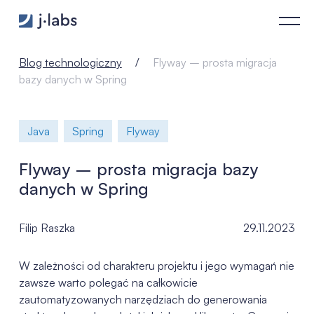
Flyway – prosta migracja bazy danych w Spring - j‑labs softw
Blog technologiczny
Flyway – prosta migracja
bazy danych w Spring
Java
Spring
Flyway
Flyway – prosta migracja bazy
danych w Spring
Filip Raszka
29.11.2023
W zależności od charakteru projektu i jego wymagań nie
zawsze warto polegać na całkowicie
zautomatyzowanych narzędziach do generowania