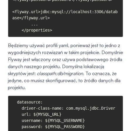
<flyway.url>jdbc:mysql://localhost:3306/datab
ase</flyway.url>

        ...

    </properties>
Będziemy używać profili yaml, ponieważ jest to jedno z
wygodniejszych rozwiązań w takim projekcie. Domyślnie
Flyway jest włączony oraz używa podstawowego źródła
danych naszego projektu. Domyślną lokalizacją
skryptów jest:
classpath:db/migration
.
To oznacza, że
jedyne, co musisz skonfigurować, to źródło danych dla
projektu.
  datasource:

    driver-class-name: com.mysql.jdbc.Driver

    url: ${MYSQL_URL}

    username: ${MYSQL_USERNAME}

    password: ${MYSQL_PASSWORD}