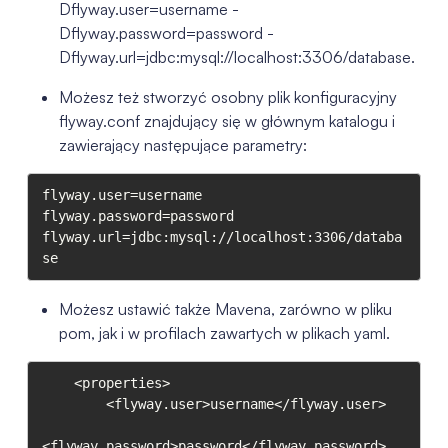
Dflyway.user=username -
Dflyway.password=password -
Dflyway.url=jdbc:mysql://localhost:3306/database.
Możesz też stworzyć osobny plik konfiguracyjny
flyway.conf znajdujący się w głównym katalogu i
zawierający następujące parametry:
flyway.user=username

flyway.password=password

flyway.url=jdbc:mysql://localhost:3306/databa
se
Możesz ustawić także Mavena, zarówno w pliku
pom, jak i w profilach zawartych w plikach yaml.
    <properties>

        <flyway.user>username</flyway.user>

<flyway.password>password</flyway.password>
