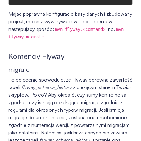
Mając poprawną konfigurację bazy danych i zbudowany
projekt, możesz wywoływać swoje polecenia w
następujący sposób:
, np.
mvn flyway:<command>
mvn
.
flyway:migrate
Komendy Flyway
migrate
To polecenie spowoduje, że Flyway porówna zawartość
tabeli
flyway_schema_history
z bieżącym stanem Twoich
skryptów. Po co? Aby określić, czy sumy kontrolne są
zgodne i czy istnieją oczekujące migracje zgodnie z
regułami dla określonych typów migracji. Jeśli istnieją
migracje do uruchomienia, zostaną one uruchomione
zgodnie z numeracją wersji, z powtarzalnymi migracjami
jako ostatnimi. Natomiast jeśli baza danych nie zawiera
jeszcze tabeli
flyway_schema_history
, zostanie ona