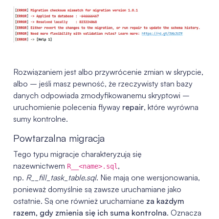
Rozwiązaniem jest albo przywrócenie zmian w skrypcie,
albo – jeśli masz pewność, że rzeczywisty stan bazy
danych odpowiada zmodyfikowanemu skryptowi –
uruchomienie polecenia flyway
repair
, które wyrówna
sumy kontrolne.
Powtarzalna migracja
Tego typu migracje charakteryzują się
nazewnictwem
,
R__<name>.sql
np.
R__fill_task_table.sql
. Nie mają one wersjonowania,
ponieważ domyślnie są zawsze uruchamiane jako
ostatnie. Są one również uruchamiane
za każdym
razem, gdy zmienia się ich suma kontrolna
. Oznacza