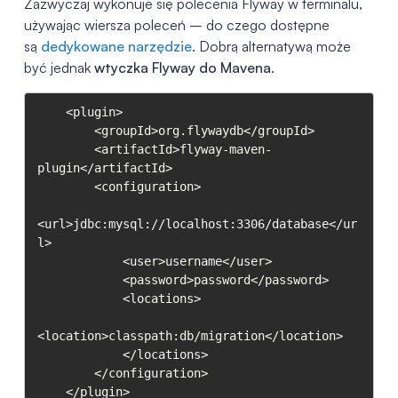
Zazwyczaj wykonuje się polecenia Flyway w terminalu,
używając wiersza poleceń – do czego dostępne
są
dedykowane narzędzie
. Dobrą alternatywą może
być jednak
wtyczka Flyway do Mavena
.
    <plugin>

        <groupId>org.flywaydb</groupId>

        <artifactId>flyway-maven-
plugin</artifactId>

        <configuration>

<url>jdbc:mysql://localhost:3306/database</ur
l>

            <user>username</user>

            <password>password</password>

            <locations>

<location>classpath:db/migration</location>

            </locations>

        </configuration>

    </plugin>