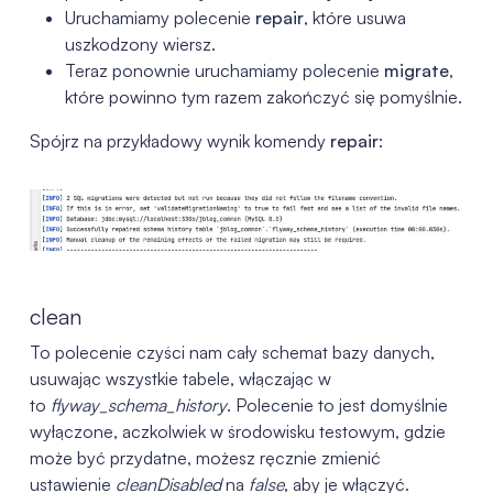
Uruchamiamy polecenie
repair
, które usuwa
uszkodzony wiersz.
Teraz ponownie uruchamiamy polecenie
migrate
,
które powinno tym razem zakończyć się pomyślnie.
Spójrz na przykładowy wynik komendy
repair
:
clean
To polecenie czyści nam cały schemat bazy danych,
usuwając wszystkie tabele, włączając w
to
flyway_schema_history
. Polecenie to jest domyślnie
wyłączone, aczkolwiek w środowisku testowym, gdzie
może być przydatne, możesz ręcznie zmienić
ustawienie
cleanDisabled
na
false
, aby je włączyć.