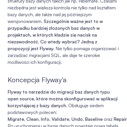
struktury bazy danych takich jak np. Hibernate. Czasami
niezbędna jest większa kontrola nie tylko nad kształtem
bazy danych, ale także nad jej późniejszym
wersjonowaniem.
Szczególnie ważne jest to w
przypadku bardziej złożonych baz danych w
projektach, w których kładzie się nacisk na
niezawodność. Co wtedy wybrać? Jedną z
propozycji jest Flyway.
Nie tylko pomaga organizować i
zarządzać migracjami SQL, ale daje te szerokie
możliwości ich konfiguracji.
Koncepcja Flyway’a
Flyway to narzędzie do migracji baz danych typu
open source, które można skonfigurować w aplikacji
korzystającej z bazy danych.
Obsługuje siedem
podstawowych poleceń:
Migrate
,
Clean
,
Info
,
Validate
,
Undo
,
Baseline
oraz
Repair
Po uruchomieniu w bazie danych powstaje nowa tabela