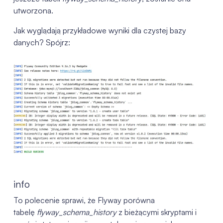
utworzona.
Jak wyglądają przykładowe wyniki dla czystej bazy
danych? Spójrz:
info
To polecenie sprawi, że Flyway porówna
tabelę
flyway_schema_history
z bieżącymi skryptami i