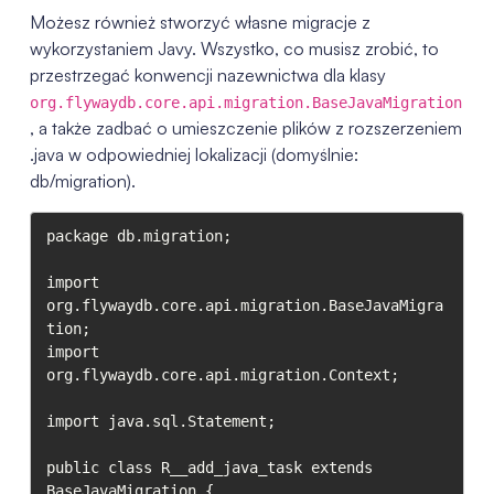
Możesz również stworzyć własne migracje z
wykorzystaniem Javy. Wszystko, co musisz zrobić, to
przestrzegać konwencji nazewnictwa dla klasy
org.flywaydb.core.api.migration.BaseJavaMigration
, a także zadbać o umieszczenie plików z rozszerzeniem
.java w odpowiedniej lokalizacji (domyślnie:
db/migration).
package db.migration;

import 
org.flywaydb.core.api.migration.BaseJavaMigra
tion;

import 
org.flywaydb.core.api.migration.Context;

import java.sql.Statement;

public class R__add_java_task extends 
BaseJavaMigration {
