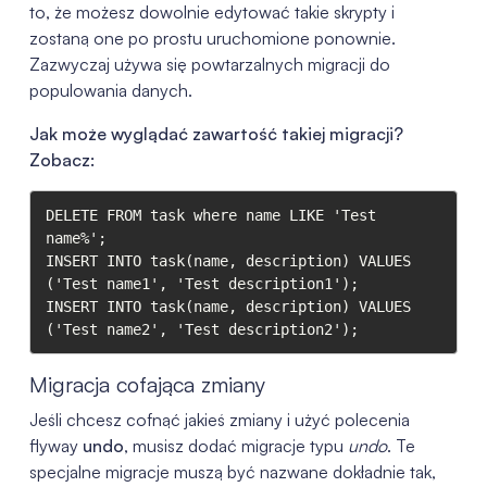
to, że możesz dowolnie edytować takie skrypty i
zostaną one po prostu uruchomione ponownie.
Zazwyczaj używa się powtarzalnych migracji do
populowania danych.
Jak może wyglądać zawartość takiej migracji?
Zobacz:
DELETE FROM task where name LIKE 'Test 
name%';

INSERT INTO task(name, description) VALUES 
('Test name1', 'Test description1');

INSERT INTO task(name, description) VALUES 
('Test name2', 'Test description2');
Migracja cofająca zmiany
Jeśli chcesz cofnąć jakieś zmiany i użyć polecenia
flyway
undo
, musisz dodać migracje typu
undo
. Te
specjalne migracje muszą być nazwane dokładnie tak,