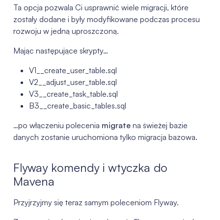
Ta opcja pozwala Ci usprawnić wiele migracji, które
zostały dodane i były modyfikowane podczas procesu
rozwoju w jedną uproszczoną.
Mając następujące skrypty…
V1__create_user_table.sql
V2__adjust_user_table.sql
V3__create_task_table.sql
B3__create_basic_tables.sql
…po włączeniu polecenia
migrate
na świeżej bazie
danych zostanie uruchomiona tylko migracja bazowa.
Flyway komendy i wtyczka do
Mavena
Przyjrzyjmy się teraz samym poleceniom Flyway.