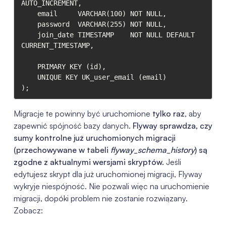
AUTO_INCREMENT,

    email     VARCHAR(100) NOT NULL,

    password  VARCHAR(255) NOT NULL,

    join_date TIMESTAMP    NOT NULL DEFAULT 
CURRENT_TIMESTAMP,

    PRIMARY KEY (id),

    UNIQUE KEY UK_user_email (email)

);
Migracje te powinny być uruchomione
tylko raz
, aby
zapewnić spójność bazy danych.
Flyway sprawdza, czy
sumy kontrolne już uruchomionych migracji
(przechowywane w tabeli
flyway_schema_history
) są
zgodne z aktualnymi wersjami skryptów.
Jeśli
edytujesz skrypt dla już uruchomionej migracji, Flyway
wykryje niespójność. Nie pozwali więc na uruchomienie
migracji, dopóki problem nie zostanie rozwiązany.
Zobacz: