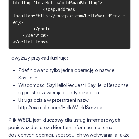
binding="tns:HelloWorldSoapBinding">

            <soap:address 
location="http://example.com/HelloWorldServic
e"/>

        </port>

    </service>

</definitions>
Powyższy przykład ilustruje:
Zdefiniowano tylko jedną operację o nazwie
SayHello.
Wiadomości SayHelloRequest i SayHelloResponse
są proste i zawierają pojedyncze pola.
Usługa działa w przestrzeni nazw
http://example.com/HelloWorldService.
Plik WSDL jest kluczowy dla usług internetowych
,
ponieważ dostarcza klientom informacji na temat
dostępnych operacji, sposobu ich wywoływania, a także