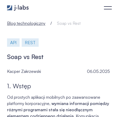
Soap vs Rest - j‑labs software specialists
Blog technologiczny
Soap vs Rest
API
REST
Soap vs Rest
Kacper Zakrzewski
06.05.2025
1. Wstęp
Od prostych aplikacji mobilnych po zaawansowane
platformy korporacyjne,
wymiana informacji pomiędzy
różnymi programami stała się nieodłącznym
elementem codziennego działania
. Komunikacja