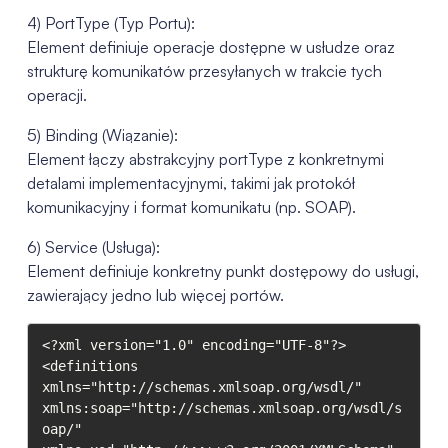
4) PortType (Typ Portu):
Element definiuje operacje dostępne w usłudze oraz
strukturę komunikatów przesyłanych w trakcie tych
operacji.
5) Binding (Wiązanie):
Element łączy abstrakcyjny portType z konkretnymi
detalami implementacyjnymi, takimi jak protokół
komunikacyjny i format komunikatu (np. SOAP).
6) Service (Usługa):
Element definiuje konkretny punkt dostępowy do usługi,
zawierający jedno lub więcej portów.
<?xml version="1.0" encoding="UTF-8"?>

<definitions 
xmlns="http://schemas.xmlsoap.org/wsdl/"

xmlns:soap="http://schemas.xmlsoap.org/wsdl/s
oap/"
