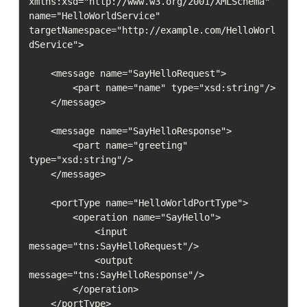
xmlns:xsd="http://www.w3.org/2001/XMLSchema"

name="HelloWorldService"

targetNamespace="http://example.com/HelloWorl
dService">

    <message name="SayHelloRequest">

        <part name="name" type="xsd:string"/>

    </message>

    <message name="SayHelloResponse">

        <part name="greeting" 
type="xsd:string"/>

    </message>

    <portType name="HelloWorldPortType">

        <operation name="SayHello">

            <input 
message="tns:SayHelloRequest"/>

            <output 
message="tns:SayHelloResponse"/>

        </operation>

    </portType>
