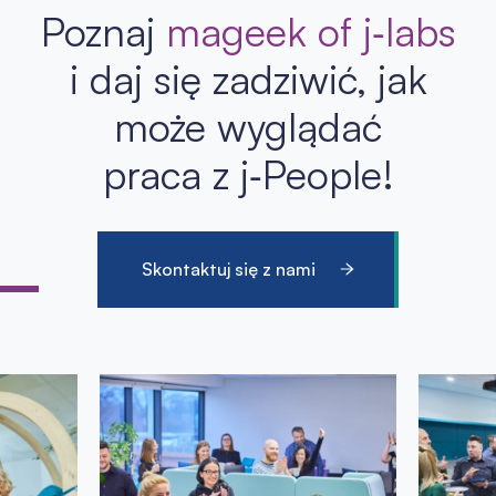
Poznaj
mageek of j‑labs
i daj się zadziwić, jak
może wyglądać
praca z j‑People!
Skontaktuj się z nami