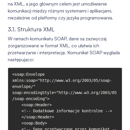
na XML, a jego głównym celem jest umożliwienie
komunikacji między różnymi systemami i aplikacjami,
niezależnie od platformy czy języka programowania.
3.1. Struktura XML
W ramach komunikatu SOAP, dane są zazwyczaj
zorganizowane w format XML, co ułatwia ich
przetwarzanie i interpretację. Komunikat SOAP wygląda
następująco:
<soap:Envelope

xmlns:soap="http://www.w3.org/2003/05/soap-
envelope/"

soap:encodingStyle="http://www.w3.org/2003/05
/soap-encoding">

    <soap:Header>

    <!-- Dodatkowe informacje kontrolne -->

    </soap:Header>

    <soap:Body>

    <!-- Dane przetwarzane przez komunikat --