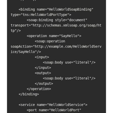
    <binding name="HelloWorldSoapBinding" 
type="tns:HelloWorldPortType">

        <soap:binding style="document" 
transport="http://schemas.xmlsoap.org/soap/ht
tp"/>

        <operation name="SayHello">

            <soap:operation 
soapAction="http://example.com/HelloWorldServ
ice/SayHello"/>

            <input>

                <soap:body use="literal"/>

            </input>

            <output>

                <soap:body use="literal"/>

            </output>

        </operation>

    </binding>

    <service name="HelloWorldService">

        <port name="HelloWorldPort" 