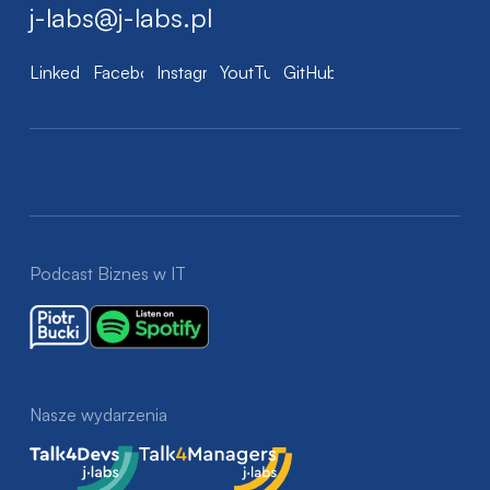
j-labs@j-labs.pl
LinkedIn
Facebook
Instagram
YoutTube
GitHub
Podcast Biznes w IT
Nasze wydarzenia
Talk4Devs
Talk4Managers