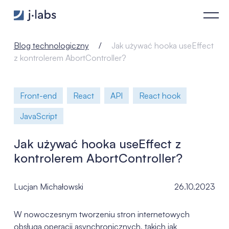
Jak używać hooka useEffect z kontrolerem AbortController? -
Blog technologiczny
Jak używać hooka useEffect
z kontrolerem AbortController?
Front-end
React
API
React hook
JavaScript
Jak używać hooka useEffect z
kontrolerem AbortController?
Lucjan Michałowski
26.10.2023
W nowoczesnym tworzeniu stron internetowych
obsługa operacji asynchronicznych, takich jak