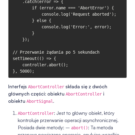
    .catch(error => {

        if (error.name === 'AbortError') {

            console.log('Request aborted');

        } else {

            console.log('Error:', error);

        }

    });

// Przerwanie żądania po 5 sekundach

setTimeout(() => {

    controller.abort();

}, 5000);
Interfejs
składa się z dwóch
AbortController
głównych części: obiektu
i
AbortController
obiektu
.
AbortSignal
: Jest to główny obiekt, który
AbortController
kontroluje przerwanie operacji asynchronicznej.
Posiada dwie metody: –
: Ta metoda
abort()
przerywa powiązaną operację, anulując wszelkie