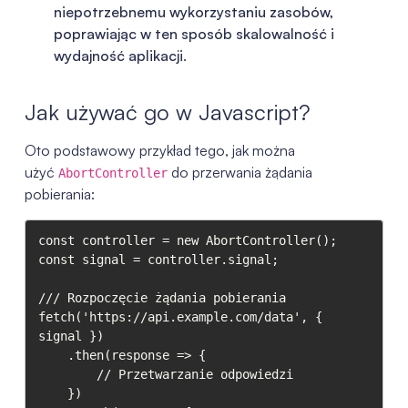
niepotrzebnemu wykorzystaniu zasobów,
poprawiając w ten sposób skalowalność i
wydajność aplikacji
.
Jak używać go w Javascript?
Oto podstawowy przykład tego, jak można
użyć
do przerwania żądania
AbortController
pobierania:
const controller = new AbortController();

const signal = controller.signal;

/// Rozpoczęcie żądania pobierania

fetch('https://api.example.com/data', { 
signal })

    .then(response => {

        // Przetwarzanie odpowiedzi

    })
