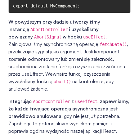
export default MyComponent;
W powyższym przykładzie utworzyliśmy
instancję
i uzyskaliśmy
AbortController
powiązany
w hooku
.
AbortSignal
useEffect
Zainicjowaliśmy asynchroniczną operację
,
fetchData()
przekazując sygnał jako argument. Jeśli komponent
zostanie odmontowany lub zmieni się zależność,
uruchomiona zostanie funkcja czyszczenia zwrócona
przez useEffect. Wewnątrz funkcji czyszczenia
wywołaliśmy funkcję
na kontrolerze, aby
abort()
anulować żądanie.
Integrując
z
, zapewniamy,
AbortController
useEffect
że każda trwająca operacja asynchroniczna jest
prawidłowo anulowana
, gdy nie jest już potrzebna.
Zapobiega to potencjalnym wyciekom pamięci i
poprawia ogólną wydajność naszej aplikacji React.