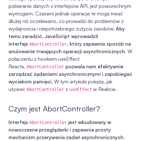
pobieranie danych z interfejsów API, jest powszechnym
wymogiem. Czasami jednak operacje te mogą trwać
dłużej niż oczekiwano, co prowadzi do problemów z
wydajnością i niepotrzebnego zużycia zasobów.
Aby
temu zaradzić, JavaScript wprowadził
interfejs
, który zapewnia sposób na
AbortController
anulowanie trwających operacji asynchronicznych
. W
połączeniu z hookiem useEffect
Reacta,
pozwala nam efektywnie
AbortController
zarządzać żądaniami asynchronicznymi i zapobiegać
wyciekom pamięci
. W tym artykule pokażę, jak
używać
z
w Reakcie.
AbortController
useEffect
Czym jest AbortController?
Interfejs
jest wbudowany w
AbortController
nowoczesne przeglądarki i zapewnia prosty
mechanizm przerywania zadań asynchronicznych
.