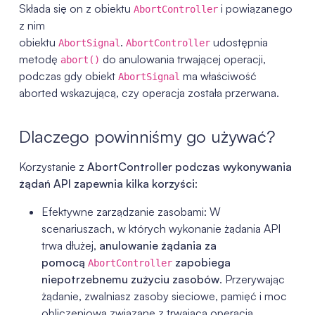
Składa się on z obiektu
i powiązanego
AbortController
z nim
obiektu
.
udostępnia
AbortSignal
AbortController
metodę
do anulowania trwającej operacji,
abort()
podczas gdy obiekt
ma właściwość
AbortSignal
aborted wskazującą, czy operacja została przerwana.
Dlaczego powinniśmy go używać?
Korzystanie z
AbortController podczas wykonywania
żądań API zapewnia kilka korzyści
:
Efektywne zarządzanie zasobami: W
scenariuszach, w których wykonanie żądania API
trwa dłużej,
anulowanie żądania za
pomocą
zapobiega
AbortController
niepotrzebnemu zużyciu zasobów
. Przerywając
żądanie, zwalniasz zasoby sieciowe, pamięć i moc
obliczeniową związane z trwającą operacją,