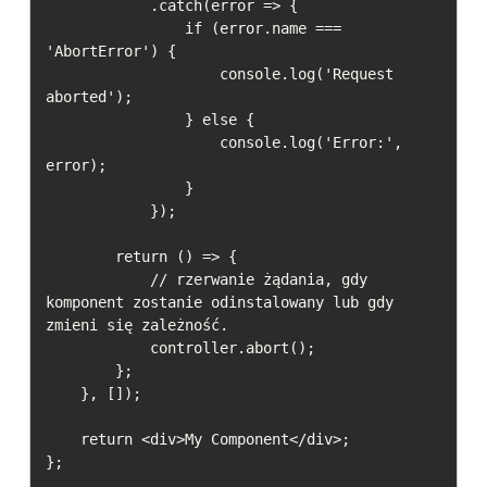
            .catch(error => {

                if (error.name === 
'AbortError') {

                    console.log('Request 
aborted');

                } else {

                    console.log('Error:', 
error);

                }

            });

        return () => {

            // rzerwanie żądania, gdy 
komponent zostanie odinstalowany lub gdy 
zmieni się zależność.

            controller.abort();

        };

    }, []);

    return <div>My Component</div>;

};
