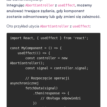
I
ntegrując
z
, możemy
AbortController
useEffect
anulować trwające żądania, gdy komponent
zostanie odmontowany lub gdy zmieni się zależność
.
Oto przykład użycia
z
:
AbortController
useEffect
import React, { useEffect } from 'react';

const MyComponent = () => {

    useEffect(() => {

        const controller = new 
AbortController();

        const signal = controller.signal;

        // Rozpoczęcie operacji 
asynchronicznej

        fetchData(signal)

            .then(response => {

                // Obsługa odpowiedzi

            })
