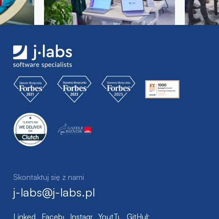
Skontaktuj się z nami
j-labs@j-labs.pl
LinkedIn
Facebook
Instagram
YoutTube
GitHub