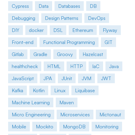
Cypress
Data
Databases
DB
Debugging
Design Patterns
DevOps
DIY
docker
DSL
Ethereum
Flyway
Front-end
Functional Programming
GIT
Gitlab
Gradle
Groovy
Hazelcast
healthcheck
HTML
HTTP
IaC
Java
JavaScript
JPA
JUnit
JVM
JWT
Kafka
Kotlin
Linux
Liquibase
Machine Learning
Maven
Micro Engineering
Microservices
Mictonaut
Mobile
Mockito
MongoDB
Monitoring