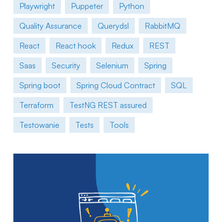
Playwright
Puppeter
Python
Quality Assurance
Querydsl
RabbitMQ
React
React hook
Redux
REST
Saas
Security
Selenium
Spring
Spring boot
Spring Cloud Contract
SQL
Terraform
TestNG REST assured
Testowanie
Tests
Tools