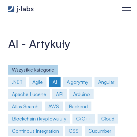
Wprowadzenie do agentów Playwright - j‑labs software speci
AI - Artykuły
Wszystkie kategorie
.NET
Agile
AI
Algorytmy
Angular
Apache Lucene
API
Arduino
Atlas Search
AWS
Backend
Blockchain i kryptowaluty
C/C++
Cloud
Continous Integration
CSS
Cucumber