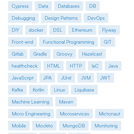
Cypress
Data
Databases
DB
Debugging
Design Patterns
DevOps
DIY
docker
DSL
Ethereum
Flyway
Front-end
Functional Programming
GIT
Gitlab
Gradle
Groovy
Hazelcast
healthcheck
HTML
HTTP
IaC
Java
JavaScript
JPA
JUnit
JVM
JWT
Kafka
Kotlin
Linux
Liquibase
Machine Learning
Maven
Micro Engineering
Microservices
Mictonaut
Mobile
Mockito
MongoDB
Monitoring