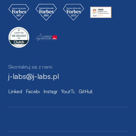
Skontaktuj się z nami
j-labs@j-labs.pl
LinkedIn
Facebook
Instagram
YoutTube
GitHub