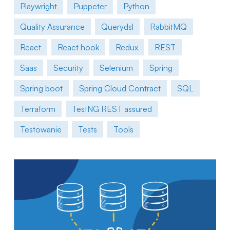
Playwright
Puppeter
Python
Quality Assurance
Querydsl
RabbitMQ
React
React hook
Redux
REST
Saas
Security
Selenium
Spring
Spring boot
Spring Cloud Contract
SQL
Terraform
TestNG REST assured
Testowanie
Tests
Tools