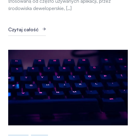
stosowaną od często używanych aplikacji, przez
środowiska deweloperskie, […]
Czytaj całość