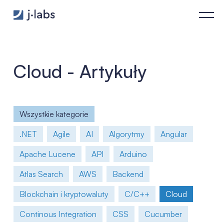
Prowadzenie automatyzacji testów przy użyciu Appium i Cucum
Cloud - Artykuły
Wszystkie kategorie
.NET
Agile
AI
Algorytmy
Angular
Apache Lucene
API
Arduino
Atlas Search
AWS
Backend
Blockchain i kryptowaluty
C/C++
Cloud
Continous Integration
CSS
Cucumber