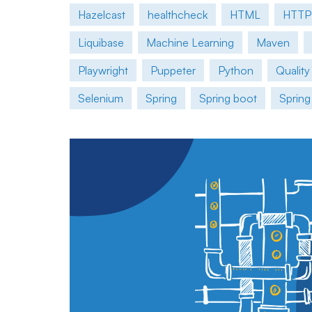
Hazelcast
healthcheck
HTML
HTTP
Liquibase
Machine Learning
Maven
Playwright
Puppeter
Python
Quality
Selenium
Spring
Spring boot
Spring