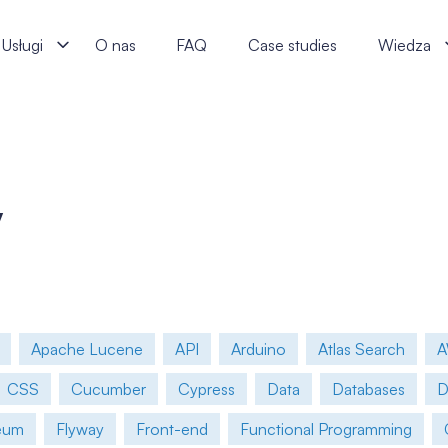
Usługi
O nas
FAQ
Case studies
Wiedza
y
Apache Lucene
API
Arduino
Atlas Search
CSS
Cucumber
Cypress
Data
Databases
eum
Flyway
Front-end
Functional Programming