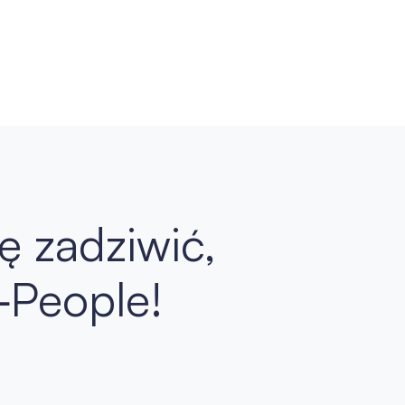
ię zadziwić,
‑People!