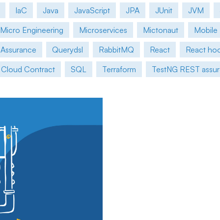
IaC
Java
JavaScript
JPA
JUnit
JVM
Micro Engineering
Microservices
Mictonaut
Mobile
 Assurance
Querydsl
RabbitMQ
React
React ho
 Cloud Contract
SQL
Terraform
TestNG REST assu