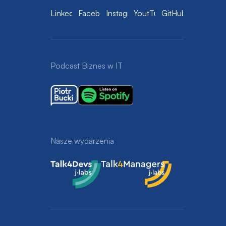
LinkedIn
Facebook
Instagram
YoutTube
GitHub
Podcast Biznes w IT
Nasze wydarzenia
Talk4Devs
Talk4Managers