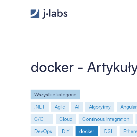
GitLab pipelines - j‑labs software specialists
docker - Artykuł
Wszystkie kategorie
.NET
Agile
AI
Algorytmy
Angular
C/C++
Cloud
Continous Integration
DevOps
DIY
docker
DSL
Ether