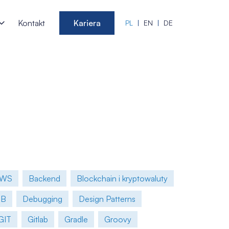
Kontakt
Kariera
PL
EN
DE
AWS
Backend
Blockchain i kryptowaluty
DB
Debugging
Design Patterns
GIT
Gitlab
Gradle
Groovy