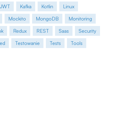
JWT
Kafka
Kotlin
Linux
Mockito
MongoDB
Monitoring
ok
Redux
REST
Saas
Security
red
Testowanie
Tests
Tools