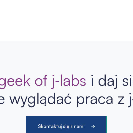
eek of j‑labs
i daj s
e wyglądać praca z j
Skontaktuj się z nami