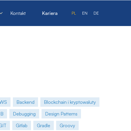
Kontakt
Kariera
PL
EN
DE
AWS
Backend
Blockchain i kryptowaluty
DB
Debugging
Design Patterns
GIT
Gitlab
Gradle
Groovy