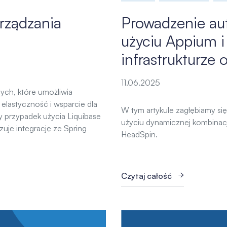
arządzania
Prowadzenie aut
użyciu Appium 
infrastrukturze
11.06.2025
ych, które umożliwia
lastyczność i wsparcie dla
W tym artykule zagłębiamy si
y przypadek użycia Liquibase
użyciu dynamicznej kombinac
uje integrację ze Spring
HeadSpin.
Czytaj całość