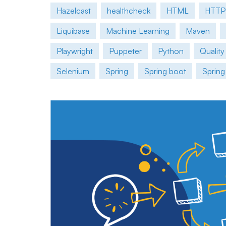
Hazelcast
healthcheck
HTML
HTTP
Liquibase
Machine Learning
Maven
Playwright
Puppeter
Python
Quality
Selenium
Spring
Spring boot
Spring