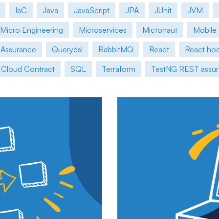
IaC
Java
JavaScript
JPA
JUnit
JVM
Micro Engineering
Microservices
Mictonaut
Mobile
 Assurance
Querydsl
RabbitMQ
React
React ho
 Cloud Contract
SQL
Terraform
TestNG REST assu