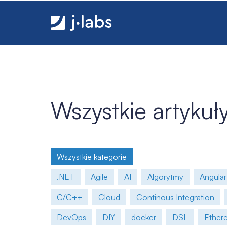
Integracja Cucumber z platformą HeadSpin - j‑labs
Wszystkie artykuł
Wszystkie kategorie
.NET
Agile
AI
Algorytmy
Angular
C/C++
Cloud
Continous Integration
DevOps
DIY
docker
DSL
Ether