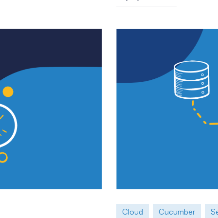
Cloud
Cucumber
S