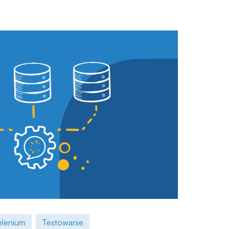
elenium
Testowanie