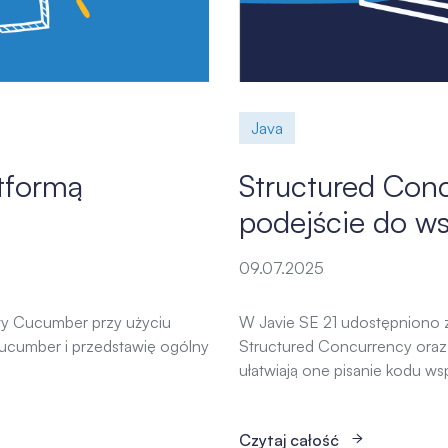
Java
tformą
Structured Con
podejście do ws
09.07.2025
sty Cucumber przy użyciu
W Javie SE 21 udostępniono
ucumber i przedstawię ogólny
Structured Concurrency oraz 
ułatwiają one pisanie kodu ws
Czytaj całość