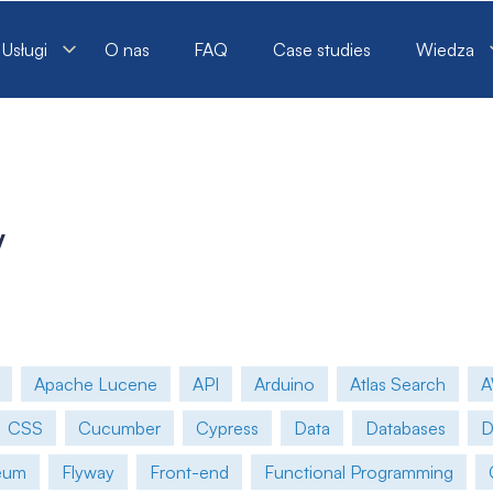
 software specialists
Usługi
O nas
FAQ
Case studies
Wiedza
y
Apache Lucene
API
Arduino
Atlas Search
CSS
Cucumber
Cypress
Data
Databases
eum
Flyway
Front-end
Functional Programming