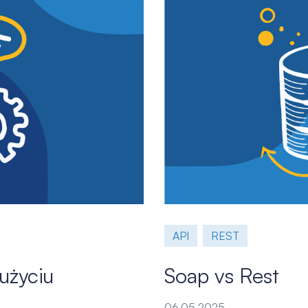
API
REST
użyciu
Soap vs Rest
06.05.2025