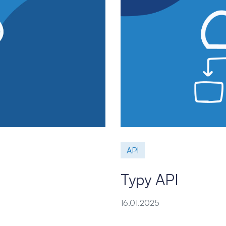
API
Typy API
16.01.2025