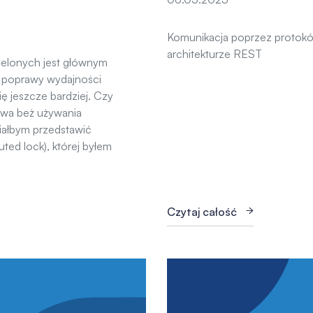
Komunikacja poprzez protokó
architekturze REST
elonych jest głównym
u poprawy wydajności
ę jeszcze bardziej. Czy
iwa beż używania
iałbym przedstawić
ted lock), której byłem
Czytaj całość