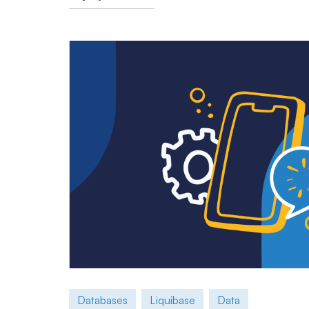
Databases
Liquibase
Data