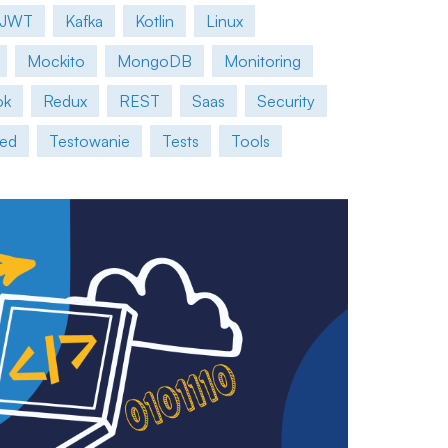
JWT
Kafka
Kotlin
Linux
Mockito
MongoDB
Monitoring
ok
Redux
REST
Saas
Security
red
Testowanie
Tests
Tools