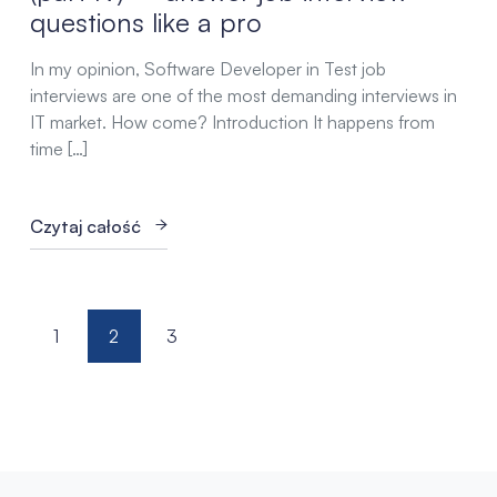
questions like a pro
In my opinion, Software Developer in Test job
interviews are one of the most demanding interviews in
IT market. How come? Introduction It happens from
time […]
Czytaj całość
Stronicowanie
1
2
3
wpisów