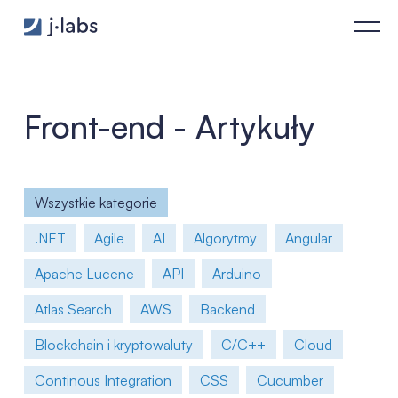
Storybook for Angular – creating components library - j‑labs
Front-end - Artykuły
Wszystkie kategorie
.NET
Agile
AI
Algorytmy
Angular
Apache Lucene
API
Arduino
Atlas Search
AWS
Backend
Blockchain i kryptowaluty
C/C++
Cloud
Continous Integration
CSS
Cucumber