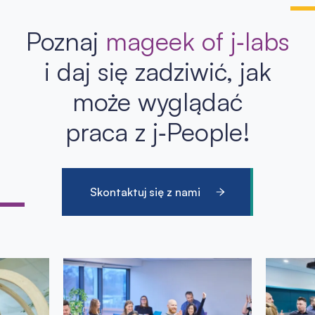
Poznaj
mageek of j‑labs
i daj się zadziwić, jak
może wyglądać
praca z j‑People!
Skontaktuj się z nami