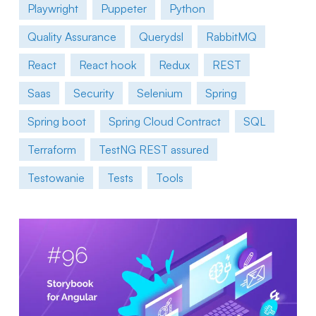
Playwright
Puppeter
Python
Quality Assurance
Querydsl
RabbitMQ
React
React hook
Redux
REST
Saas
Security
Selenium
Spring
Spring boot
Spring Cloud Contract
SQL
Terraform
TestNG REST assured
Testowanie
Tests
Tools