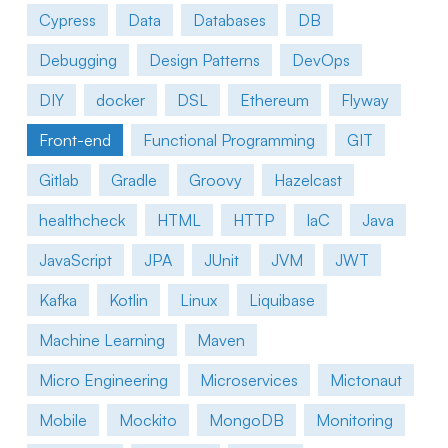
Cypress
Data
Databases
DB
Debugging
Design Patterns
DevOps
DIY
docker
DSL
Ethereum
Flyway
Front-end
Functional Programming
GIT
Gitlab
Gradle
Groovy
Hazelcast
healthcheck
HTML
HTTP
IaC
Java
JavaScript
JPA
JUnit
JVM
JWT
Kafka
Kotlin
Linux
Liquibase
Machine Learning
Maven
Micro Engineering
Microservices
Mictonaut
Mobile
Mockito
MongoDB
Monitoring